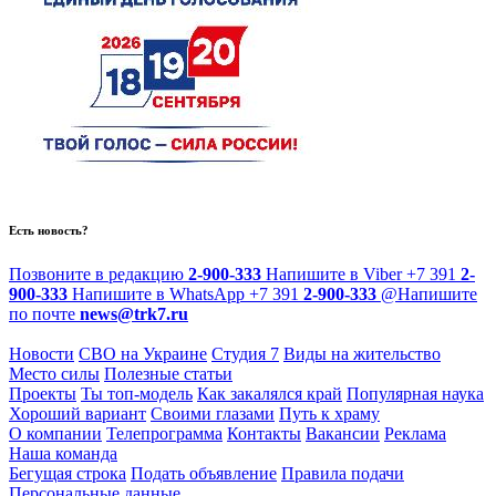
Есть новость?
Позвоните в редакцию
2-900-333
Напишите в Viber
+7 391
2-
900-333
Напишите в WhatsApp
+7 391
2-900-333
@
Напишите
по почте
news@trk7.ru
Новости
СВО на Украине
Студия 7
Виды на жительство
Место силы
Полезные статьи
Проекты
Ты топ-модель
Как закалялся край
Популярная наука
Хороший вариант
Своими глазами
Путь к храму
О компании
Телепрограмма
Контакты
Вакансии
Реклама
Наша команда
Бегущая строка
Подать объявление
Правила подачи
Персональные данные