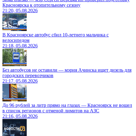
Красноярска к отопительному сезону
21:20, 05.08.2026
В Красноярске автобус сбил 10-летнего мальчика с
велосипедом
21:18, 05.08.2026
Без автобусов не оставили — мэрия Ачинска ищет дизель для
городских перевозчиков
21:17, 05.08.2026
До 96 рублей за литр прямо на глазах — Красноярск не вошел
в список регионов с отменой лимитов на АЗС
21:16, 05.08.2026