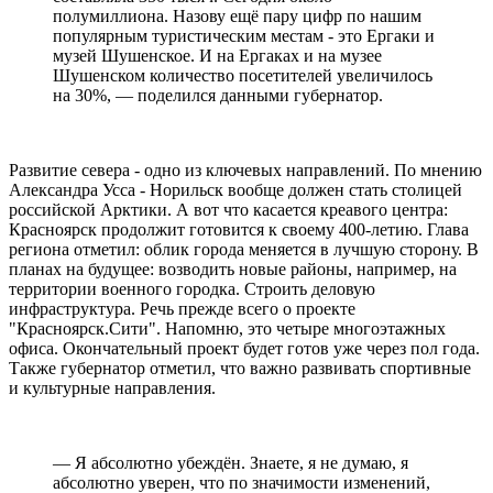
полумиллиона. Назову ещё пару цифр по нашим
популярным туристическим местам - это Ергаки и
музей Шушенское. И на Ергаках и на музее
Шушенском количество посетителей увеличилось
на 30%, — поделился данными губернатор.
Развитие севера - одно из ключевых направлений. По мнению
Александра Усса - Норильск вообще должен стать столицей
российской Арктики. А вот что касается креавого центра:
Красноярск продолжит готовится к своему 400-летию. Глава
региона отметил: облик города меняется в лучшую сторону. В
планах на будущее: возводить новые районы, например, на
территории военного городка. Строить деловую
инфраструктура. Речь прежде всего о проекте
"Красноярск.Сити". Напомню, это четыре многоэтажных
офиса. Окончательный проект будет готов уже через пол года.
Также губернатор отметил, что важно развивать спортивные
и культурные направления.
— Я абсолютно убеждён. Знаете, я не думаю, я
абсолютно уверен, что по значимости изменений,