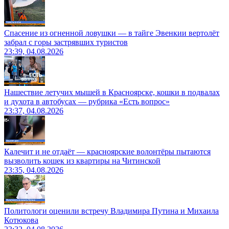
Спасение из огненной ловушки — в тайге Эвенкии вертолёт
забрал с горы застрявших туристов
23:39, 04.08.2026
Нашествие летучих мышей в Красноярске, кошки в подвалах
и духота в автобусах — рубрика «Есть вопрос»
23:37, 04.08.2026
Калечит и не отдаёт — красноярские волонтёры пытаются
вызволить кошек из квартиры на Читинской
23:35, 04.08.2026
Политологи оценили встречу Владимира Путина и Михаила
Котюкова