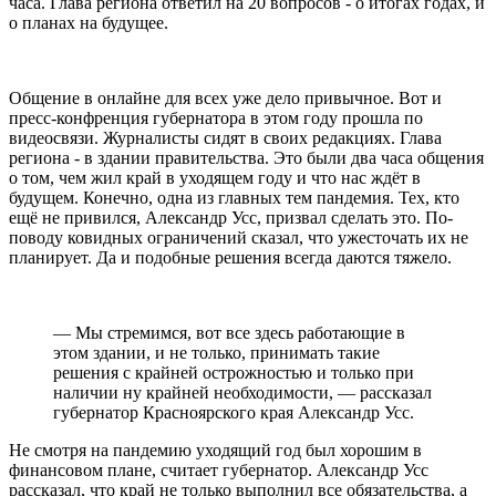
часа. Глава региона ответил на 20 вопросов - о итогах годах, и
о планах на будущее.
Общение в онлайне для всех уже дело привычное. Вот и
пресс-конфренция губернатора в этом году прошла по
видеосвязи. Журналисты сидят в своих редакциях. Глава
региона - в здании правительства. Это были два часа общения
о том, чем жил край в уходящем году и что нас ждёт в
будущем. Конечно, одна из главных тем пандемия. Тех, кто
ещё не привился, Александр Усс, призвал сделать это. По-
поводу ковидных ограничений сказал, что ужесточать их не
планирует. Да и подобные решения всегда даются тяжело.
— Мы стремимся, вот все здесь работающие в
этом здании, и не только, принимать такие
решения с крайней острожностью и только при
наличии ну крайней необходимости, — рассказал
губернатор Красноярского края Александр Усс.
Не смотря на пандемию уходящий год был хорошим в
финансовом плане, считает губернатор. Александр Усс
рассказал, что край не только выполнил все обязательства, а