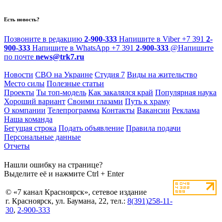
Есть новость?
Позвоните в редакцию
2-900-333
Напишите в Viber
+7 391
2-
900-333
Напишите в WhatsApp
+7 391
2-900-333
@
Напишите
по почте
news@trk7.ru
Новости
СВО на Украине
Студия 7
Виды на жительство
Место силы
Полезные статьи
Проекты
Ты топ-модель
Как закалялся край
Популярная наука
Хороший вариант
Своими глазами
Путь к храму
О компании
Телепрограмма
Контакты
Вакансии
Реклама
Наша команда
Бегущая строка
Подать объявление
Правила подачи
Персональные данные
Отчеты
Нашли ошибку на странице?
Выделите её и нажмите Ctrl + Enter
© «7 канал Красноярск», сетевое издание
г. Красноярск, ул. Баумана, 22, тел.:
8(391)258-11-
30
,
2-900-333