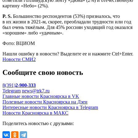
отметили голливудскую ленту «Дюна» (2%) и отечественную
картину «Небо» (2%).
P. S.
Большинство респондентов (53%) призналось, что
в их жизни в 2021-м, скорее, преобладали трудности или год
был очень тяжёлым. Для 45% россиян уходящий год оказался
«хорошим» либо «удачным».
Фото: ВЦИОМ
Нашли ошибку в новости? Выделите ее и нажмите Ctrl+Enter.
Новости СМИ2
Сообщите свою новость
8(391)
2-900-333
Telegram
news@trk7.ru
Главные новости Красноярска в VK
Полезные новости Красноярска на Дзен
Интересные новости Красноярска в Telegram
Новости Красноярска в МАКС
Поделитесь новостью с друзьями: