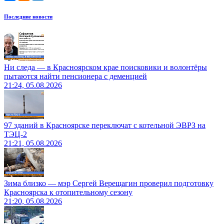
Последние новости
Ни следа — в Красноярском крае поисковики и волонтёры
пытаются найти пенсионера с деменцией
21:24, 05.08.2026
97 зданий в Красноярске переключат с котельной ЭВРЗ на
ТЭЦ-2
21:21, 05.08.2026
Зима близко — мэр Сергей Верещагин проверил подготовку
Красноярска к отопительному сезону
21:20, 05.08.2026