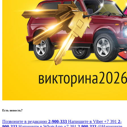
Есть новость?
Позвоните в редакцию
2-900-333
Напишите в Viber
+7 391
2-
900-333
Напишите в WhatsApp
+7 391
2-900-333
@
Напишите