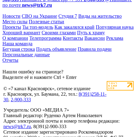
по почте
news@trk7.ru
Новости
СВО на Украине
Студия 7
Виды на жительство
Место силы
Полезные статьи
Проекты
Ты топ-модель
Как закалялся край
Популярная наука
Хороший вариант
Своими глазами
Путь к храму
О компании
Телепрограмма
Контакты
Вакансии
Реклама
Наша команда
Бегущая строка
Подать объявление
Правила подачи
Персональные данные
Отчеты
Нашли ошибку на странице?
Выделите её и нажмите Ctrl + Enter
© «7 канал Красноярск», сетевое издание
г. Красноярск, ул. Баумана, 22, тел.:
8(391)258-11-
30
,
2-900-333
Учредитель: ООО «МЕДИА 7»
Главный редактор: Руденко Артем Николаевич
Адрес электронной почты и номер телефона редакции:
news@trk7.ru
, 8(391)2-900-333
Сетевое издание зарегистрировано Роскомнадзором