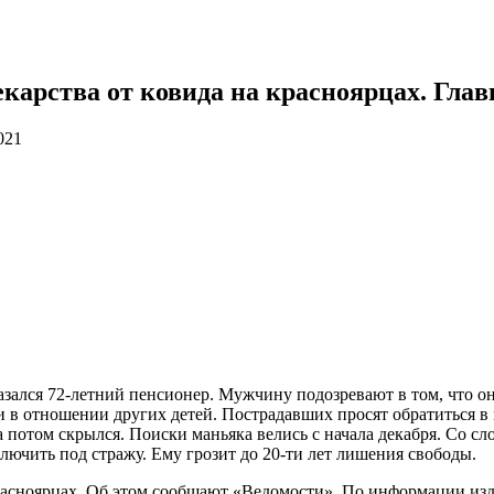
карства от ковида на красноярцах. Главн
021
ался 72-летний пенсионер. Мужчину подозревают в том, что он 
и в отношении других детей. Пострадавших просят обратиться 
а потом скрылся. Поиски маньяка велись с начала декабря. Со сл
ючить под стражу. Ему грозит до 20-ти лет лишения свободы.
расноярцах. Об этом сообщают «Ведомости». По информации из