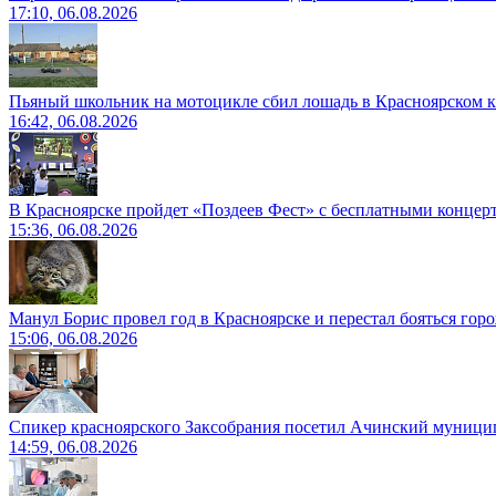
17:10, 06.08.2026
Пьяный школьник на мотоцикле сбил лошадь в Красноярском к
16:42, 06.08.2026
В Красноярске пройдет «Поздеев Фест» с бесплатными концер
15:36, 06.08.2026
Манул Борис провел год в Красноярске и перестал бояться гор
15:06, 06.08.2026
Спикер красноярского Заксобрания посетил Ачинский муници
14:59, 06.08.2026