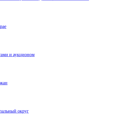
рае
тами и аукционом
ожан
пальный округ