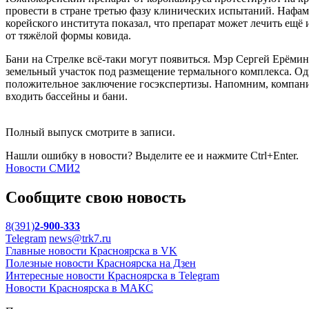
провести в стране третью фазу клинических испытаний. Нафа
корейского института показал, что препарат может лечить ещ
от тяжёлой формы ковида.
Бани на Стрелке всё-таки могут появиться. Мэр Сергей Ерёми
земельный участок под размещение термального комплекса. Одн
положительное заключение госэкспертизы. Напомним, компани
входить бассейны и бани.
Полный выпуск смотрите в записи.
Нашли ошибку в новости? Выделите ее и нажмите Ctrl+Enter.
Новости СМИ2
Сообщите свою новость
8(391)
2-900-333
Telegram
news@trk7.ru
Главные новости Красноярска в VK
Полезные новости Красноярска на Дзен
Интересные новости Красноярска в Telegram
Новости Красноярска в МАКС