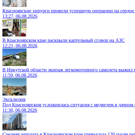
Красноярские хирурги провели успешную операцию на сердце 
13:27, 06.08.2026
В Красноярском крае раскрыли картельный сговор на АЗС
12:21, 06.08.2026
В Иркутской области экипаж легкомоторного самолета выжил п
11:59, 06.08.2026
Эксклюзив
Под Красноярском усложнилась ситуация с медведем в дачном 
11:30, 06.08.2026
Средняя зарплата в Красноярском крае превысила 120 тысяч ру