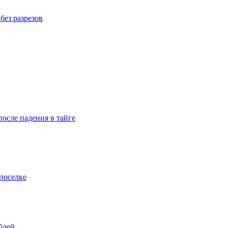
без разрезов
осле падения в тайге
поселке
блей