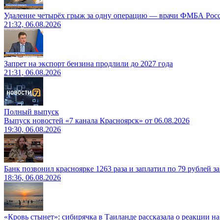
Удаление четырёх грыж за одну операцию — врачи ФМБА Рос
21:32, 06.08.2026
Запрет на экспорт бензина продлили до 2027 года
21:31, 06.08.2026
Полный выпуск
Выпуск новостей «7 канала Красноярск» от 06.08.2026
19:30, 06.08.2026
Банк позвонил красноярке 1263 раза и заплатил по 79 рублей з
18:36, 06.08.2026
«Кровь стынет»: сибирячка в Таиланде рассказала о реакции н