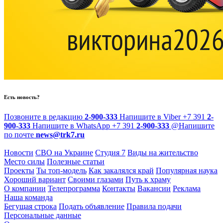
Есть новость?
Позвоните в редакцию
2-900-333
Напишите в Viber
+7 391
2-
900-333
Напишите в WhatsApp
+7 391
2-900-333
@
Напишите
по почте
news@trk7.ru
Новости
СВО на Украине
Студия 7
Виды на жительство
Место силы
Полезные статьи
Проекты
Ты топ-модель
Как закалялся край
Популярная наука
Хороший вариант
Своими глазами
Путь к храму
О компании
Телепрограмма
Контакты
Вакансии
Реклама
Наша команда
Бегущая строка
Подать объявление
Правила подачи
Персональные данные