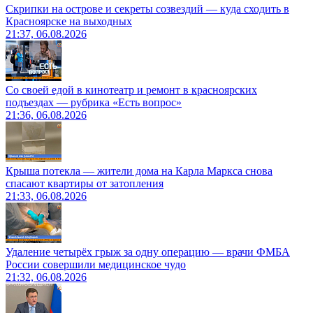
Скрипки на острове и секреты созвездий — куда сходить в
Красноярске на выходных
21:37, 06.08.2026
Со своей едой в кинотеатр и ремонт в красноярских
подъездах — рубрика «Есть вопрос»
21:36, 06.08.2026
Крыша потекла — жители дома на Карла Маркса снова
спасают квартиры от затопления
21:33, 06.08.2026
Удаление четырёх грыж за одну операцию — врачи ФМБА
России совершили медицинское чудо
21:32, 06.08.2026