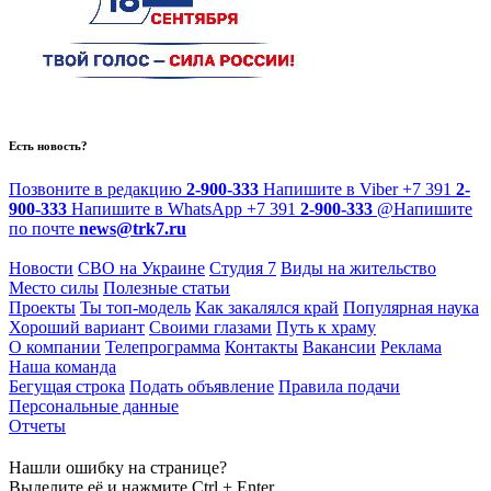
Есть новость?
Позвоните в редакцию
2-900-333
Напишите в Viber
+7 391
2-
900-333
Напишите в WhatsApp
+7 391
2-900-333
@
Напишите
по почте
news@trk7.ru
Новости
СВО на Украине
Студия 7
Виды на жительство
Место силы
Полезные статьи
Проекты
Ты топ-модель
Как закалялся край
Популярная наука
Хороший вариант
Своими глазами
Путь к храму
О компании
Телепрограмма
Контакты
Вакансии
Реклама
Наша команда
Бегущая строка
Подать объявление
Правила подачи
Персональные данные
Отчеты
Нашли ошибку на странице?
Выделите её и нажмите Ctrl + Enter