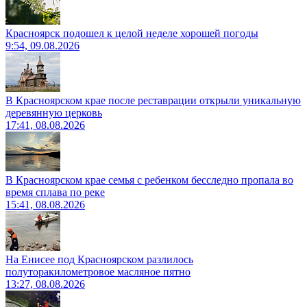
Красноярск подошел к целой неделе хорошей погоды
9:54, 09.08.2026
В Красноярском крае после реставрации открыли уникальную
деревянную церковь
17:41, 08.08.2026
В Красноярском крае семья с ребенком бесследно пропала во
время сплава по реке
15:41, 08.08.2026
На Енисее под Красноярском разлилось
полуторакилометровое масляное пятно
13:27, 08.08.2026