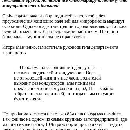
поставьте другой, но такой же чтоб маршрут, потому что
микрорайон очень большой.
Сейчас даже начали сбор подписей за то, чтобы без
преувеличения жизненно важный для микрорайона маршрут
оставили. Однако в администрации города заявляют, что пока
речи об отмене нет. Его предложили частникам. Причина
банальна — муниципалы не справляются.
Игорь Манченко, заместитель руководителя департамента
транспорта:
— Проблема на сегодняшний день у нас —
нехватка водителей и кондукторов. Ведь
не от хорошей жизни у нас часть водителей
выходит без кондукторов. Мы понимаем
прекрасно, что несём убытки. 55, 52, 11 — можно
забрать оттуда водителей, но тогда и там ситуация
будет такая же.
Но проблема касается не только 83-го, всё куда масштабнее.
Так, сейчас на одном из самых крупных автопредприятий, где
машин свыше сотни, 10% транспорта простаивает — ездить
некому. И причина вновь тривиальна — платят мало.