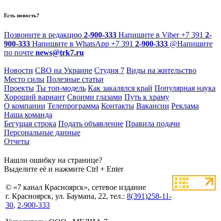
Есть новость?
Позвоните в редакцию
2-900-333
Напишите в Viber
+7 391
2-
900-333
Напишите в WhatsApp
+7 391
2-900-333
@
Напишите
по почте
news@trk7.ru
Новости
СВО на Украине
Студия 7
Виды на жительство
Место силы
Полезные статьи
Проекты
Ты топ-модель
Как закалялся край
Популярная наука
Хороший вариант
Своими глазами
Путь к храму
О компании
Телепрограмма
Контакты
Вакансии
Реклама
Наша команда
Бегущая строка
Подать объявление
Правила подачи
Персональные данные
Отчеты
Нашли ошибку на странице?
Выделите её и нажмите Ctrl + Enter
© «7 канал Красноярск», сетевое издание
г. Красноярск, ул. Баумана, 22, тел.:
8(391)258-11-
30
,
2-900-333