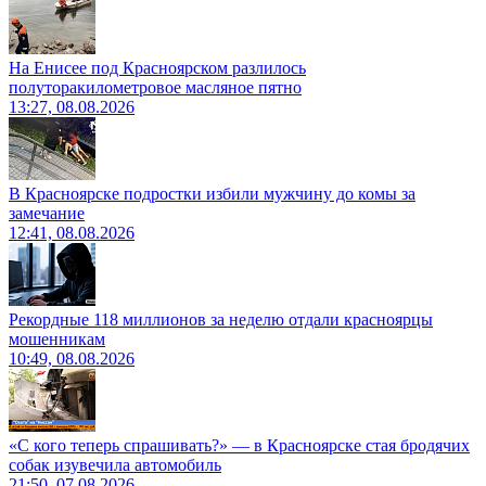
На Енисее под Красноярском разлилось
полуторакилометровое масляное пятно
13:27, 08.08.2026
В Красноярске подростки избили мужчину до комы за
замечание
12:41, 08.08.2026
Рекордные 118 миллионов за неделю отдали красноярцы
мошенникам
10:49, 08.08.2026
«С кого теперь спрашивать?» — в Красноярске стая бродячих
собак изувечила автомобиль
21:50, 07.08.2026