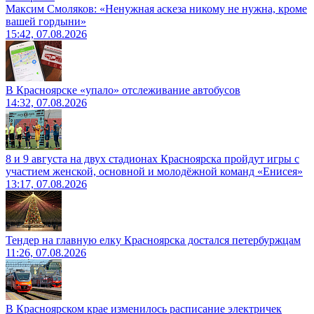
Максим Смоляков: «Ненужная аскеза никому не нужна, кроме
вашей гордыни»
15:42, 07.08.2026
В Красноярске «упало» отслеживание автобусов
14:32, 07.08.2026
8 и 9 августа на двух стадионах Красноярска пройдут игры с
участием женской, основной и молодёжной команд «Енисея»
13:17, 07.08.2026
Тендер на главную елку Красноярска достался петербуржцам
11:26, 07.08.2026
В Красноярском крае изменилось расписание электричек