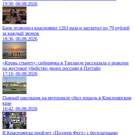
19:30, 06.08.2026
Банк позвонил красноярке 1263 раза и заплатил по 79 рублей
за каждый звонок
18:36, 06.08.2026
«Кровь стынет»: сибирячка в Таиланде рассказала о реакции
на жестокое убийство двоих россиян в Паттайе
17:10, 06.08.2026
Пьяный школьник на мотоцикле сбил лошадь в Красноярском
крае
16:42, 06.08.2026
В Красноярске пройдет «Поздеев Фест» с бесплатными