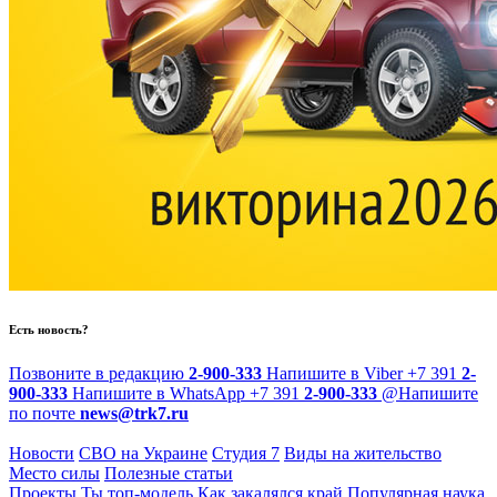
Есть новость?
Позвоните в редакцию
2-900-333
Напишите в Viber
+7 391
2-
900-333
Напишите в WhatsApp
+7 391
2-900-333
@
Напишите
по почте
news@trk7.ru
Новости
СВО на Украине
Студия 7
Виды на жительство
Место силы
Полезные статьи
Проекты
Ты топ-модель
Как закалялся край
Популярная наука