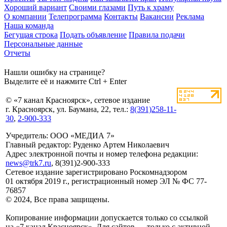
Хороший вариант
Своими глазами
Путь к храму
О компании
Телепрограмма
Контакты
Вакансии
Реклама
Наша команда
Бегущая строка
Подать объявление
Правила подачи
Персональные данные
Отчеты
Нашли ошибку на странице?
Выделите её и нажмите Ctrl + Enter
© «7 канал Красноярск», сетевое издание
г. Красноярск, ул. Баумана, 22, тел.:
8(391)258-11-
30
,
2-900-333
Учредитель: ООО «МЕДИА 7»
Главный редактор: Руденко Артем Николаевич
Адрес электронной почты и номер телефона редакции:
news@trk7.ru
, 8(391)2-900-333
Сетевое издание зарегистрировано Роскомнадзором
01 октября 2019 г., регистрационный номер ЭЛ № ФС 77-
76857
© 2024, Все права защищены.
Копирование информации допускается только со ссылкой
на «7 канал Красноярск». Для сайтов — только с активной