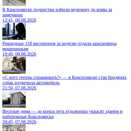
В Красноярске подростки избили мужчину до комы за
замечание
12:41, 08.08.2026
Рекордные 118 миллионов за неделю отдали красноярцы
мошенникам
10:49, 08.08.2026
«С кого теперь спрашивать?» — в Красноярске стая бродячих
собак изувечила автомобиль
21:50, 07.08.2026
Весёлые дома — до конца лета художники украсят здания и
набережные Красноярска
20:45, 07.08.2026