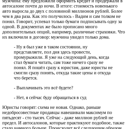
мужчина: ему предложили оформить кредит и продержали в
автосалоне почти до ночи. В итоге: стоимость новенького
авто выросла до двух с половиной миллионов рублей. Более
чем в два раза. Как это получилось - Вадим и сам толком не
понял. Говорит, успевал только бумаги подписывать одну за
одной. В документах же было прописано много
дополнительных опций, например, различные страховки. Что
их включили в договор: мужчина увидел только дома.
- Ну я был уже в таком состоянии, ну
представляете, пол дня здесь провести,
промурыжили. Я уже на следующий день, когда
стал бумаги читать, сам тоже ничего сразу не
понял. Я пошёл сразу к юристам, даже юристы не
смогли сразу понять, откуда такие цены и откуда
что берется.
- Выплачивать это всё будете?
- Нет, я сейчас буду обращаться в суд
Юристы говорят: схема не новая. Однако, раньше
недобросовестные продавцы навешивали максимум по
пятьдесят - сто тысяч. Сейчас - даже миллион рублей не
предел. И автосалонов, которые практикуют подобное, также
стало намного больше. Происходит всё следующим образом.