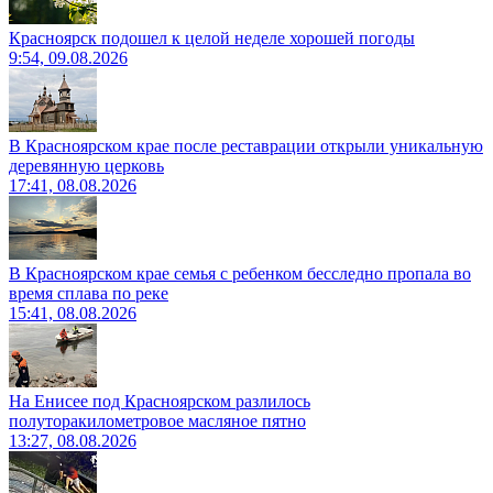
Красноярск подошел к целой неделе хорошей погоды
9:54, 09.08.2026
В Красноярском крае после реставрации открыли уникальную
деревянную церковь
17:41, 08.08.2026
В Красноярском крае семья с ребенком бесследно пропала во
время сплава по реке
15:41, 08.08.2026
На Енисее под Красноярском разлилось
полуторакилометровое масляное пятно
13:27, 08.08.2026