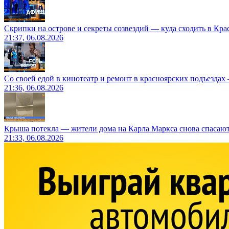
Скрипки на острове и секреты созвездий — куда сходить в Кр
21:37, 06.08.2026
Со своей едой в кинотеатр и ремонт в красноярских подъездах
21:36, 06.08.2026
Крыша потекла — жители дома на Карла Маркса снова спасают
21:33, 06.08.2026