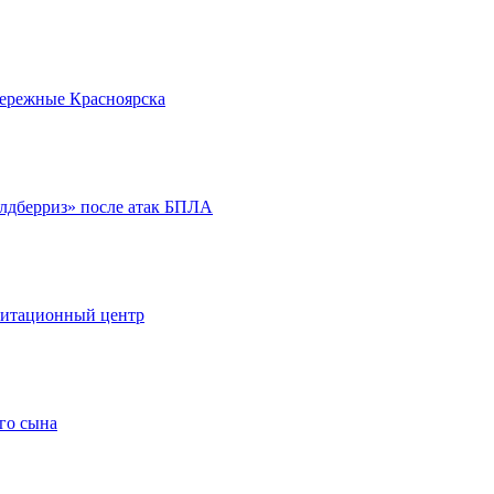
бережные Красноярска
йлдберриз» после атак БПЛА
литационный центр
го сына