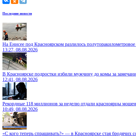
Последние новости
На Енисее под Красноярском разлилось полуторакилометровое
13:27, 08.08.2026
В Красноярске подростки избили мужчину до комы за замечан
12:41, 08.08.2026
Рекордные 118 миллионов за неделю отдали красноярцы моше
10:49, 08.08.2026
«С кого теперь спрашивать?» — в Красноярске стая бродячих с