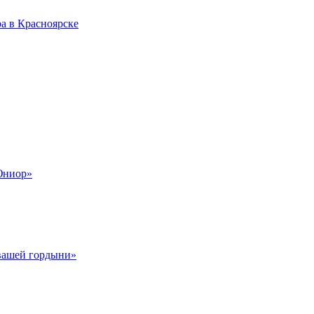
а в Красноярске
Юниор»
 вашей гордыни»