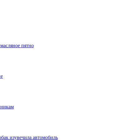
 масляное пятно
ие
нникам
обак изувечила автомобиль