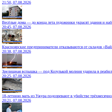
21:50, 07.08.2026
Весёлые дома — до конца лета художники украсят здания и на
20:45, 07.08.2026
Красноярские предприниматели отказываются от складов «Ва
20:38, 07.08.2026
Зрелищная вспышка — под Козулькой молния ударила в реаби
20:25, 07.08.2026
18-летнюю мать из Ужура подозревают в убийстве трёхмесячно
20:21, 07.08.2026