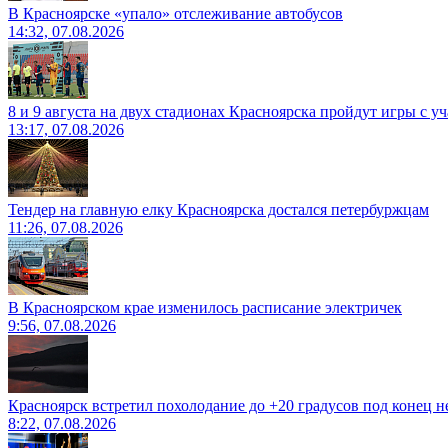
В Красноярске «упало» отслеживание автобусов
14:32, 07.08.2026
8 и 9 августа на двух стадионах Красноярска пройдут игры с 
13:17, 07.08.2026
Тендер на главную елку Красноярска достался петербуржцам
11:26, 07.08.2026
В Красноярском крае изменилось расписание электричек
9:56, 07.08.2026
Красноярск встретил похолодание до +20 градусов под конец н
8:22, 07.08.2026