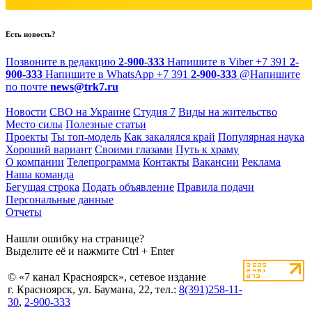
Есть новость?
Позвоните в редакцию
2-900-333
Напишите в Viber
+7 391
2-
900-333
Напишите в WhatsApp
+7 391
2-900-333
@
Напишите
по почте
news@trk7.ru
Новости
СВО на Украине
Студия 7
Виды на жительство
Место силы
Полезные статьи
Проекты
Ты топ-модель
Как закалялся край
Популярная наука
Хороший вариант
Своими глазами
Путь к храму
О компании
Телепрограмма
Контакты
Вакансии
Реклама
Наша команда
Бегущая строка
Подать объявление
Правила подачи
Персональные данные
Отчеты
Нашли ошибку на странице?
Выделите её и нажмите Ctrl + Enter
© «7 канал Красноярск», сетевое издание
г. Красноярск, ул. Баумана, 22, тел.:
8(391)258-11-
30
,
2-900-333