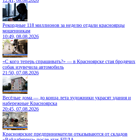
12:41, 08.08.2026
Рекордные 118 миллионов за неделю отдали красноярцы
мошенникам
10:49, 08.08.2026
«С кого теперь спрашивать?» — в Красноярске стая бродячих
собак изувечила автомобиль
21:50, 07.08.2026
Весёлые дома — до конца лета художники украсят здания и
набережные Красноярска
20:45, 07.08.2026
Красноярские предприниматели отказываются от складов
«Вайлдберриз» после атак БПЛА