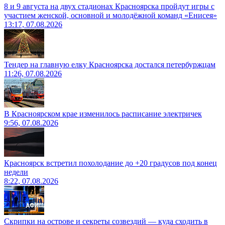
8 и 9 августа на двух стадионах Красноярска пройдут игры с
участием женской, основной и молодёжной команд «Енисея»
13:17, 07.08.2026
Тендер на главную елку Красноярска достался петербуржцам
11:26, 07.08.2026
В Красноярском крае изменилось расписание электричек
9:56, 07.08.2026
Красноярск встретил похолодание до +20 градусов под конец
недели
8:22, 07.08.2026
Скрипки на острове и секреты созвездий — куда сходить в