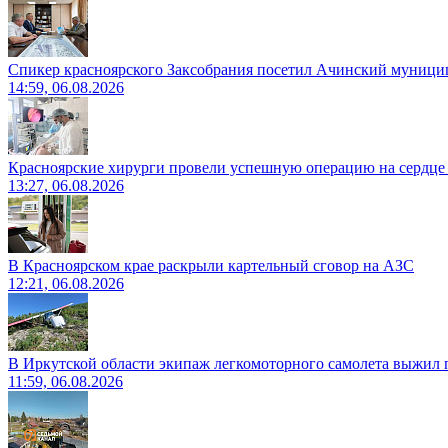
Спикер красноярского Заксобрания посетил Ачинский муници
14:59, 06.08.2026
Красноярские хирурги провели успешную операцию на сердце 
13:27, 06.08.2026
В Красноярском крае раскрыли картельный сговор на АЗС
12:21, 06.08.2026
В Иркутской области экипаж легкомоторного самолета выжил п
11:59, 06.08.2026