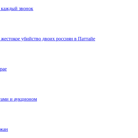
а каждый звонок
а жестокое убийство двоих россиян в Паттайе
рае
тами и аукционом
ожан