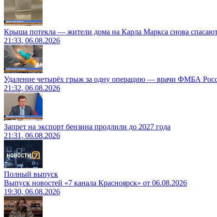
Крыша потекла — жители дома на Карла Маркса снова спасают
21:33, 06.08.2026
Удаление четырёх грыж за одну операцию — врачи ФМБА Рос
21:32, 06.08.2026
Запрет на экспорт бензина продлили до 2027 года
21:31, 06.08.2026
Полный выпуск
Выпуск новостей «7 канала Красноярск» от 06.08.2026
19:30, 06.08.2026