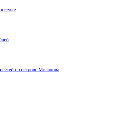
поселке
блей
осетей на острове Молокова