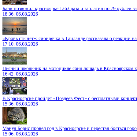
Банк позвонил красноярке 1263 раза и заплатил по 79 рублей з
18:36, 06.08.2026
«Кровь стынет»: сибирячка в Таиланде рассказала о реакции н
17:10, 06.08.2026
Пьяный школьник на мотоцикле сбил лошадь в Красноярском к
16:42, 06.08.2026
В Красноярске пройдет «Поздеев Фест» с бесплатными концер
15:36, 06.08.2026
Манул Борис провел год в Красноярске и перестал бояться гор
15:06, 06.08.2026