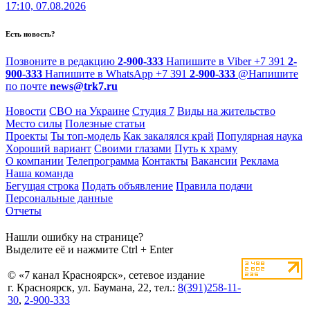
17:10, 07.08.2026
Есть новость?
Позвоните в редакцию
2-900-333
Напишите в Viber
+7 391
2-
900-333
Напишите в WhatsApp
+7 391
2-900-333
@
Напишите
по почте
news@trk7.ru
Новости
СВО на Украине
Студия 7
Виды на жительство
Место силы
Полезные статьи
Проекты
Ты топ-модель
Как закалялся край
Популярная наука
Хороший вариант
Своими глазами
Путь к храму
О компании
Телепрограмма
Контакты
Вакансии
Реклама
Наша команда
Бегущая строка
Подать объявление
Правила подачи
Персональные данные
Отчеты
Нашли ошибку на странице?
Выделите её и нажмите Ctrl + Enter
© «7 канал Красноярск», сетевое издание
г. Красноярск, ул. Баумана, 22, тел.:
8(391)258-11-
30
,
2-900-333