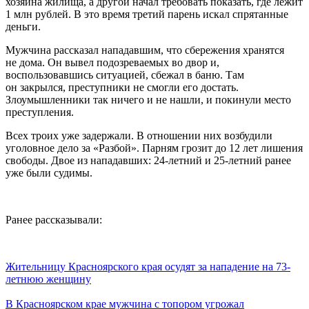
хозяина жилища, а другой начал требовать показать, где лежит
1 млн рублей. В это время третий парень искал спрятанные
деньги.
Мужчина рассказал нападавшим, что сбережения хранятся
не дома. Он вывел подозреваемых во двор и,
воспользовавшись ситуацией, сбежал в баню. Там
он закрылся, преступники не смогли его достать.
Злоумышленники так ничего и не нашли, и покинули место
преступления.
Всех троих уже задержали. В отношении них возбудили
уголовное дело за «Разбой». Парням грозит до 12 лет лишения
свободы. Двое из нападавших: 24-летний и 25-летний ранее
уже были судимы.
Ранее рассказывали:
Жительницу Красноярского края осудят за нападение на 73-
летнюю женщину
В Красноярском крае мужчина с топором угрожал