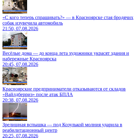
«С кого теперь спрашивать?» — в Красноярске стая бродячих
собак изувечила автомобиль
21:50, 07.08.2026
Весёлые дома — до конца лета художники украсят здания и
набережные Красноярска
20:45, 07.08.2026
Красноярские предприниматели отказываются от складов
«Вайлдберриз» после атак БПЛА
20:38, 07.08.2026
Зрелищная вспышка — под Козулькой молния ударила в
реабилитационный центр
20:25, 07.08.2026