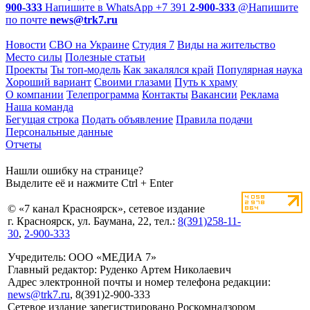
900-333
Напишите в WhatsApp
+7 391
2-900-333
@
Напишите
по почте
news@trk7.ru
Новости
СВО на Украине
Студия 7
Виды на жительство
Место силы
Полезные статьи
Проекты
Ты топ-модель
Как закалялся край
Популярная наука
Хороший вариант
Своими глазами
Путь к храму
О компании
Телепрограмма
Контакты
Вакансии
Реклама
Наша команда
Бегущая строка
Подать объявление
Правила подачи
Персональные данные
Отчеты
Нашли ошибку на странице?
Выделите её и нажмите Ctrl + Enter
© «7 канал Красноярск», сетевое издание
г. Красноярск, ул. Баумана, 22, тел.:
8(391)258-11-
30
,
2-900-333
Учредитель: ООО «МЕДИА 7»
Главный редактор: Руденко Артем Николаевич
Адрес электронной почты и номер телефона редакции:
news@trk7.ru
, 8(391)2-900-333
Сетевое издание зарегистрировано Роскомнадзором