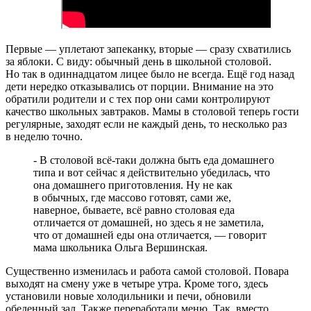
Первые — уплетают запеканку, вторые — сразу схватились
за яблоки. С виду: обычный день в школьной столовой.
Но так в одиннадцатом лицее было не всегда. Ещё год назад
дети нередко отказывались от порции. Внимание на это
обратили родители и с тех пор они сами контролируют
качество школьных завтраков. Мамы в столовой теперь гости
регулярные, заходят если не каждый день, то несколько раз
в неделю точно.
- В столовой всё-таки должна быть еда домашнего
типа и вот сейчас я действительно убедилась, что
она домашнего приготовления. Ну не как
в обычных, где массово готовят, сами же,
наверное, бываете, всё равно столовая еда
отличается от домашней, но здесь я не заметила,
что от домашней еды она отличается, — говорит
мама школьника Ольга Вершинская.
Существенно изменилась и работа самой столовой. Повара
выходят на смену уже в четыре утра. Кроме того, здесь
установили новые холодильники и печи, обновили
обеденный зал. Также переработали меню. Так, вместо