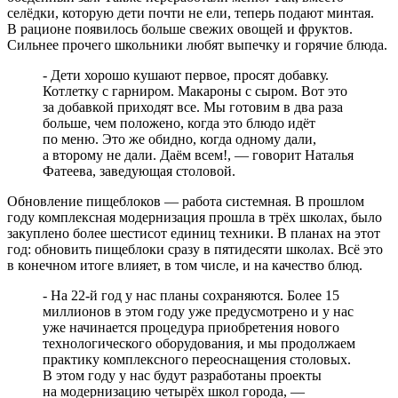
селёдки, которую дети почти не ели, теперь подают минтая.
В рационе появилось больше свежих овощей и фруктов.
Сильнее прочего школьники любят выпечку и горячие блюда.
- Дети хорошо кушают первое, просят добавку.
Котлетку с гарниром. Макароны с сыром. Вот это
за добавкой приходят все. Мы готовим в два раза
больше, чем положено, когда это блюдо идёт
по меню. Это же обидно, когда одному дали,
а второму не дали. Даём всем!, — говорит Наталья
Фатеева, заведующая столовой.
Обновление пищеблоков — работа системная. В прошлом
году комплексная модернизация прошла в трёх школах, было
закуплено более шестисот единиц техники. В планах на этот
год: обновить пищеблоки сразу в пятидесяти школах. Всё это
в конечном итоге влияет, в том числе, и на качество блюд.
- На 22-й год у нас планы сохраняются. Более 15
миллионов в этом году уже предусмотрено и у нас
уже начинается процедура приобретения нового
технологического оборудования, и мы продолжаем
практику комплексного переоснащения столовых.
В этом году у нас будут разработаны проекты
на модернизацию четырёх школ города, —