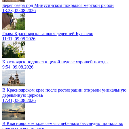
Берег озера под Минусинском покрылся мертвой рыбой
13:23, 09.08.2026
Глава Красноярска занялся деревней Бугачево
11:31, 09.08.2026
Красноярск подошел к целой неделе хорошей погоды
9:54, 09.08.2026
В Красноярском крае после реставрации открыли уникальную
деревянную церковь
17:41, 08.08.2026
В Красноярском крае семья с ребенком бесследно пропала во
время сплава по реке