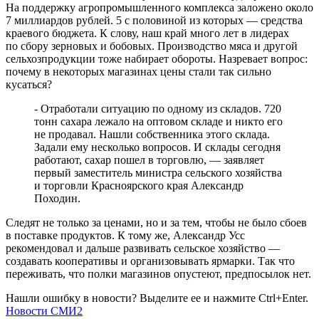
На поддержку агропромышленного комплекса заложено около
7 миллиардов рублей. 5 с половиной из которых — средства
краевого бюджета. К слову, наш край много лет в лидерах
по сбору зерновых и бобовых. Производство мяса и другой
сельхозпродукции тоже набирает обороты. Назревает вопрос:
почему в некоторых магазинах цены стали так сильно
кусаться?
- Отработали ситуацию по одному из складов. 720
тонн сахара лежало на оптовом складе и никто его
не продавал. Нашли собственника этого склада.
Задали ему несколько вопросов. И склады сегодня
работают, сахар пошел в торговлю, — заявляет
первый заместитель министра сельского хозяйства
и торговли Красноярского края Александр
Походин.
Следят не только за ценами, но и за тем, чтобы не было сбоев
в поставке продуктов. К тому же, Александр Усс
рекомендовал и дальше развивать сельское хозяйство —
создавать кооперативы и организовывать ярмарки. Так что
переживать, что полки магазинов опустеют, предпосылок нет.
Нашли ошибку в новости? Выделите ее и нажмите Ctrl+Enter.
Новости СМИ2