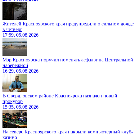
Жителей Красноярского края предупредили о сильном дожде
в четверг
17:59, 05.08.2026
Мэр Красноярска поручил поменять асфальт на Центральной
набережной
16:29, 05.08.2026
В Свердловском районе Красноярска назначен новый
прокурор
15:35, 05.08.2026
На севере Красноярского края накрыли компьютерный клуб-
казино