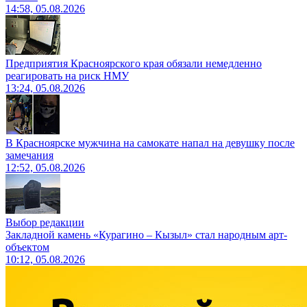
14:58, 05.08.2026
Предприятия Красноярского края обязали немедленно
реагировать на риск НМУ
13:24, 05.08.2026
В Красноярске мужчина на самокате напал на девушку после
замечания
12:52, 05.08.2026
Выбор редакции
Закладной камень «Курагино – Кызыл» стал народным арт-
объектом
10:12, 05.08.2026