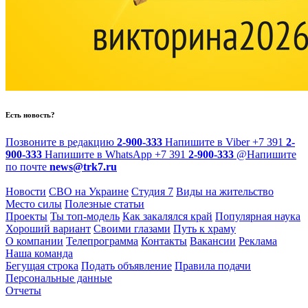
Есть новость?
Позвоните в редакцию
2-900-333
Напишите в Viber
+7 391
2-
900-333
Напишите в WhatsApp
+7 391
2-900-333
@
Напишите
по почте
news@trk7.ru
Новости
СВО на Украине
Студия 7
Виды на жительство
Место силы
Полезные статьи
Проекты
Ты топ-модель
Как закалялся край
Популярная наука
Хороший вариант
Своими глазами
Путь к храму
О компании
Телепрограмма
Контакты
Вакансии
Реклама
Наша команда
Бегущая строка
Подать объявление
Правила подачи
Персональные данные
Отчеты