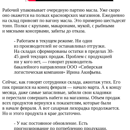
Рабочий упаковывает очередную партию масла. Уже скоро
оно окажется на полках красноярских магазинов. Ежедневно
на склад привозят по вагону масла. Это примерно шестьдесят
тонн. Полки с крупами, макаронами, мукой, с рыбными
и мясными консервами, забиты до отказа.
- Работаем в текущем режиме. Ни один
из производителей не останавливал отгрузки.
На складах сформированы остатки в пределах 30-
45 дней текущих продаж. Проблем с продукцией
ни у кого нет, — говорит руководитель
бакалейного направления ООО «Сибирская
логистическая компания» Ирина Акифьева.
Сейчас, как говорят сотрудники склада, ажиотаж утих. Его
пик пришелся на конец февраля — начало марта. А к концу
месяца, даже самые запасливые, забили свои кладовки
и перестали совершать набеги на магазины. Объем продаж
всех продуктов вернулся к показателям, которые были
в начале февраля. А вот сахарная лихорадка продолжается.
Но и этого продукта в крае достаточно.
- У нас постоянное обновление. Есть
прогнозирование по потреблению продукции.