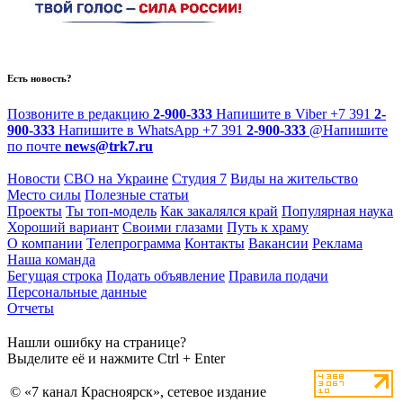
Есть новость?
Позвоните в редакцию
2-900-333
Напишите в Viber
+7 391
2-
900-333
Напишите в WhatsApp
+7 391
2-900-333
@
Напишите
по почте
news@trk7.ru
Новости
СВО на Украине
Студия 7
Виды на жительство
Место силы
Полезные статьи
Проекты
Ты топ-модель
Как закалялся край
Популярная наука
Хороший вариант
Своими глазами
Путь к храму
О компании
Телепрограмма
Контакты
Вакансии
Реклама
Наша команда
Бегущая строка
Подать объявление
Правила подачи
Персональные данные
Отчеты
Нашли ошибку на странице?
Выделите её и нажмите Ctrl + Enter
© «7 канал Красноярск», сетевое издание