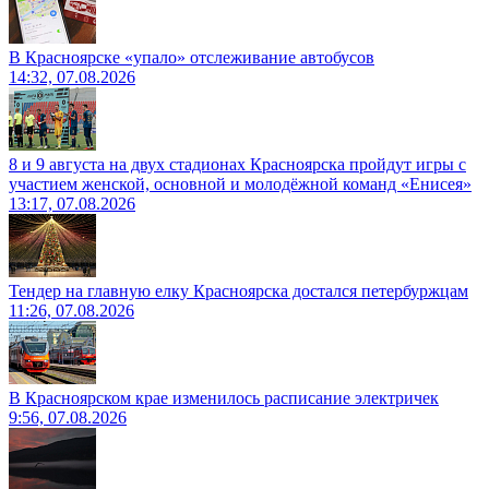
В Красноярске «упало» отслеживание автобусов
14:32, 07.08.2026
8 и 9 августа на двух стадионах Красноярска пройдут игры с
участием женской, основной и молодёжной команд «Енисея»
13:17, 07.08.2026
Тендер на главную елку Красноярска достался петербуржцам
11:26, 07.08.2026
В Красноярском крае изменилось расписание электричек
9:56, 07.08.2026