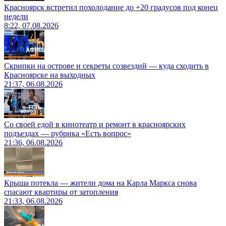
Красноярск встретил похолодание до +20 градусов под конец
недели
8:22, 07.08.2026
Скрипки на острове и секреты созвездий — куда сходить в
Красноярске на выходных
21:37, 06.08.2026
Со своей едой в кинотеатр и ремонт в красноярских
подъездах — рубрика «Есть вопрос»
21:36, 06.08.2026
Крыша потекла — жители дома на Карла Маркса снова
спасают квартиры от затопления
21:33, 06.08.2026