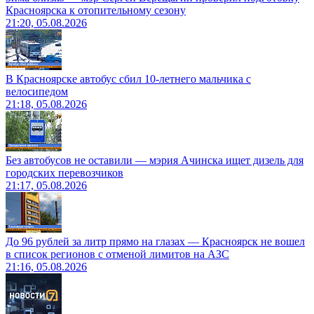
Красноярска к отопительному сезону
21:20, 05.08.2026
В Красноярске автобус сбил 10-летнего мальчика с
велосипедом
21:18, 05.08.2026
Без автобусов не оставили — мэрия Ачинска ищет дизель для
городских перевозчиков
21:17, 05.08.2026
До 96 рублей за литр прямо на глазах — Красноярск не вошел
в список регионов с отменой лимитов на АЗС
21:16, 05.08.2026