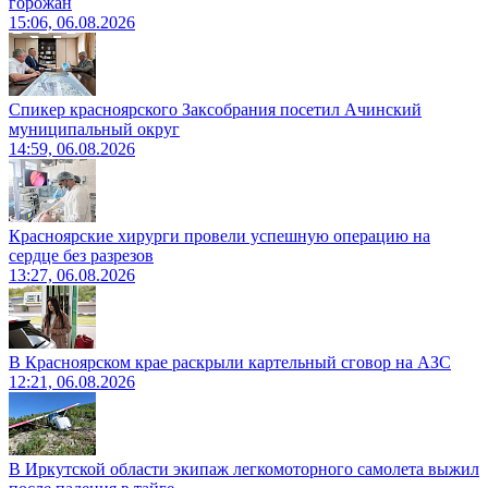
горожан
15:06, 06.08.2026
Спикер красноярского Заксобрания посетил Ачинский
муниципальный округ
14:59, 06.08.2026
Красноярские хирурги провели успешную операцию на
сердце без разрезов
13:27, 06.08.2026
В Красноярском крае раскрыли картельный сговор на АЗС
12:21, 06.08.2026
В Иркутской области экипаж легкомоторного самолета выжил