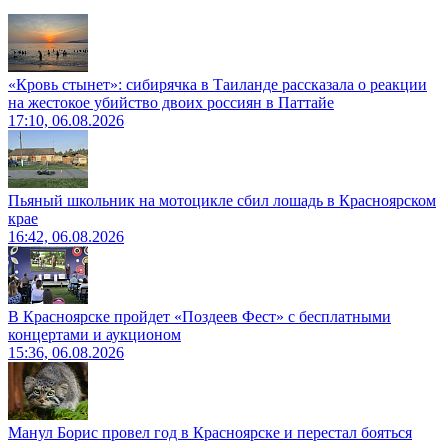
«Кровь стынет»: сибирячка в Таиланде рассказала о реакции
на жестокое убийство двоих россиян в Паттайе
17:10, 06.08.2026
Пьяный школьник на мотоцикле сбил лошадь в Красноярском
крае
16:42, 06.08.2026
В Красноярске пройдет «Поздеев Фест» с бесплатными
концертами и аукционом
15:36, 06.08.2026
Манул Борис провел год в Красноярске и перестал бояться