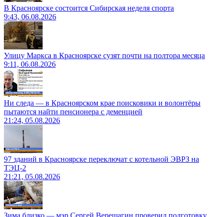
В Красноярске состоится Сибирская неделя спорта
9:43, 06.08.2026
Улицу Маркса в Красноярске сузят почти на полтора месяца
9:11, 06.08.2026
Ни следа — в Красноярском крае поисковики и волонтёры
пытаются найти пенсионера с деменцией
21:24, 05.08.2026
97 зданий в Красноярске переключат с котельной ЭВРЗ на
ТЭЦ-2
21:21, 05.08.2026
Зима близко — мэр Сергей Верещагин проверил подготовку