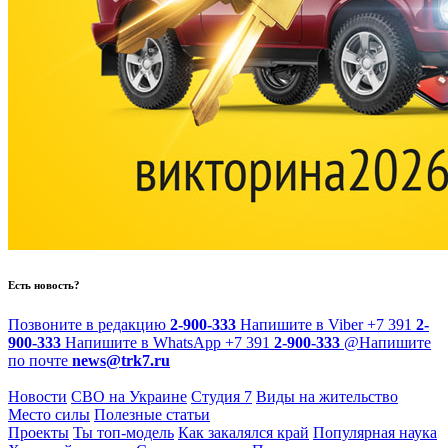
Есть новость?
Позвоните в редакцию
2-900-333
Напишите в Viber
+7 391
2-
900-333
Напишите в WhatsApp
+7 391
2-900-333
@
Напишите
по почте
news@trk7.ru
Новости
СВО на Украине
Студия 7
Виды на жительство
Место силы
Полезные статьи
Проекты
Ты топ-модель
Как закалялся край
Популярная наука