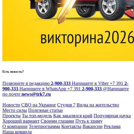
Есть новость?
Позвоните в редакцию
2-900-333
Напишите в Viber
+7 391
2-
900-333
Напишите в WhatsApp
+7 391
2-900-333
@
Напишите
по почте
news@trk7.ru
Новости
СВО на Украине
Студия 7
Виды на жительство
Место силы
Полезные статьи
Проекты
Ты топ-модель
Как закалялся край
Популярная наука
Хороший вариант
Своими глазами
Путь к храму
О компании
Телепрограмма
Контакты
Вакансии
Реклама
Наша команда