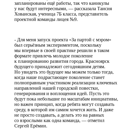
запланированы ещё работы, так что каникулы
у нас будут интересными, — рассказала Таисия
Хованская, ученица 7Б класса, представитель
проектной команды лицея №9.
- Для меня запуск проекта «За партой с мэром»
был серьёзным экспериментом, поскольку
мы впервые в своей практике решили в таком
формате привлечь молодое поколение
к планированию развития города. Красноярск
будущего принадлежит сегодняшним детям.
Но увидеть это будущее мы можем только тогда,
когда наше подрастающее поколение станет
полноправным участником реализации ключевых
направлений нашей городской повестки,
генерирования и воплощения идей. Пусть это
будут пока небольшие по масштабам инициативы,
но важен принцип, когда ребята могут создавать
среду, в которой им самим хочется жить. И даже
не просто создавать, а делать это на равных
со взрослыми как одна команда, — отметил
Сергей Ерёмин.