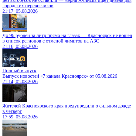
Без автобусов не оставили — мэрия Ачинска ищет дизель для
городских перевозчиков
21:17, 05.08.2026
До 96 рублей за литр прямо на глазах — Красноярск не вошел
в список регионов с отменой лимитов на АЗС
21:16, 05.08.2026
Полный выпуск
Выпуск новостей «7 канала Красноярск» от 05.08.2026
21:14, 05.08.2026
Жителей Красноярского края предупредили о сильном дожде
в четверг
17:59, 05.08.2026