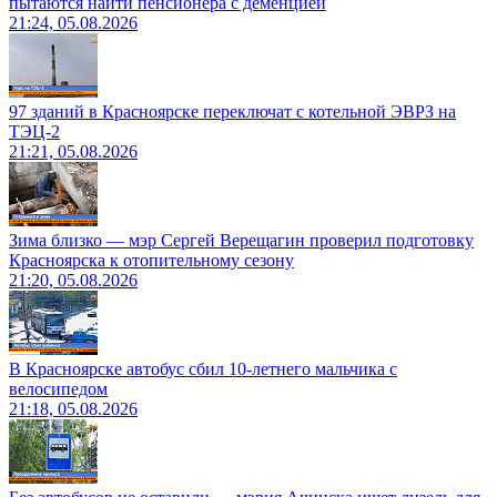
пытаются найти пенсионера с деменцией
21:24, 05.08.2026
97 зданий в Красноярске переключат с котельной ЭВРЗ на
ТЭЦ-2
21:21, 05.08.2026
Зима близко — мэр Сергей Верещагин проверил подготовку
Красноярска к отопительному сезону
21:20, 05.08.2026
В Красноярске автобус сбил 10-летнего мальчика с
велосипедом
21:18, 05.08.2026