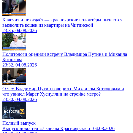
Калечит и не отдаёт — красноярские волонтёры пытаются
вызволить кошек из квартиры на Читинской
23:35, 04.08.2026
Политологи оценили встречу Владимира Путина и Михаила
Котюкова
23:32, 04.08.2026
О чем Владимир Путин говорил с Михаилом Котюковым и
что увидел Марат Хуснуллин на стройке метро?
23:30, 04.08.2026
Полный выпуск
Выпуск новостей «7 канала Красноярск» от 04.08.2026