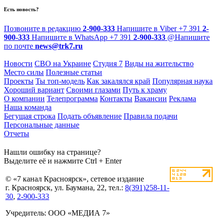
Есть новость?
Позвоните в редакцию
2-900-333
Напишите в Viber
+7 391
2-
900-333
Напишите в WhatsApp
+7 391
2-900-333
@
Напишите
по почте
news@trk7.ru
Новости
СВО на Украине
Студия 7
Виды на жительство
Место силы
Полезные статьи
Проекты
Ты топ-модель
Как закалялся край
Популярная наука
Хороший вариант
Своими глазами
Путь к храму
О компании
Телепрограмма
Контакты
Вакансии
Реклама
Наша команда
Бегущая строка
Подать объявление
Правила подачи
Персональные данные
Отчеты
Нашли ошибку на странице?
Выделите её и нажмите Ctrl + Enter
© «7 канал Красноярск», сетевое издание
г. Красноярск, ул. Баумана, 22, тел.:
8(391)258-11-
30
,
2-900-333
Учредитель: ООО «МЕДИА 7»