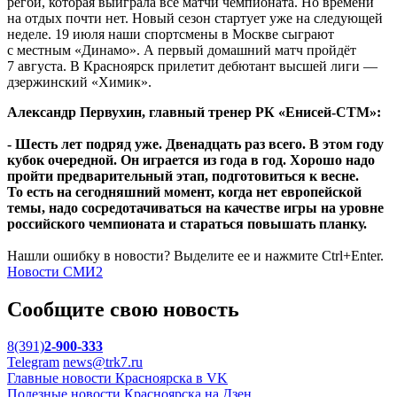
регби, которая выиграла все матчи чемпионата. Но времени
на отдых почти нет. Новый сезон стартует уже на следующей
неделе. 19 июля наши спортсмены в Москве сыграют
с местным «Динамо». А первый домашний матч пройдёт
7 августа. В Красноярск прилетит дебютант высшей лиги —
дзержинский «Химик».
Александр Первухин, главный тренер РК «Енисей-СТМ»:
- Шесть лет подряд уже. Двенадцать раз всего. В этом году
кубок очередной. Он играется из года в год. Хорошо надо
пройти предварительный этап, подготовиться к весне.
То есть на сегодняшний момент, когда нет европейской
темы, надо сосредотачиваться на качестве игры на уровне
российского чемпионата и стараться повышать планку.
Нашли ошибку в новости? Выделите ее и нажмите Ctrl+Enter.
Новости СМИ2
Сообщите свою новость
8(391)
2-900-333
Telegram
news@trk7.ru
Главные новости Красноярска в VK
Полезные новости Красноярска на Дзен