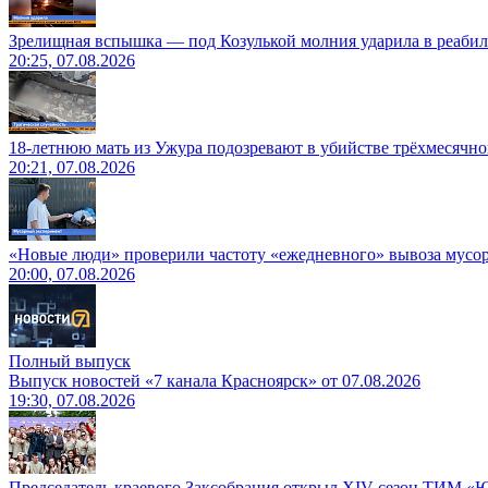
Зрелищная вспышка — под Козулькой молния ударила в реаби
20:25, 07.08.2026
18-летнюю мать из Ужура подозревают в убийстве трёхмесячно
20:21, 07.08.2026
«Новые люди» проверили частоту «ежедневного» вывоза мусор
20:00, 07.08.2026
Полный выпуск
Выпуск новостей «7 канала Красноярск» от 07.08.2026
19:30, 07.08.2026
Председатель краевого Заксобрания открыл XIV сезон ТИМ «