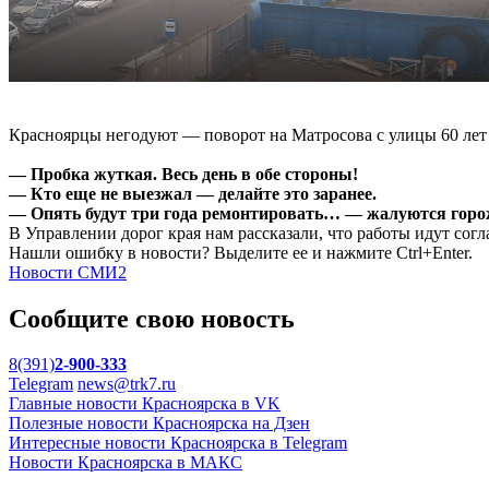
Красноярцы негодуют — поворот на Матросова с улицы 60 лет
— Пробка жуткая. Весь день в обе стороны!
— Кто еще не выезжал — делайте это заранее.
— Опять будут три года ремонтировать… — жалуются горо
В Управлении дорог края нам рассказали, что работы идут согл
Нашли ошибку в новости? Выделите ее и нажмите Ctrl+Enter.
Новости СМИ2
Сообщите свою новость
8(391)
2-900-333
Telegram
news@trk7.ru
Главные новости Красноярска в VK
Полезные новости Красноярска на Дзен
Интересные новости Красноярска в Telegram
Новости Красноярска в МАКС