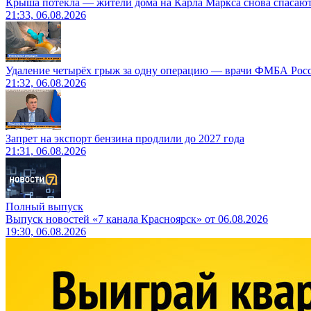
Крыша потекла — жители дома на Карла Маркса снова спасают
21:33, 06.08.2026
Удаление четырёх грыж за одну операцию — врачи ФМБА Рос
21:32, 06.08.2026
Запрет на экспорт бензина продлили до 2027 года
21:31, 06.08.2026
Полный выпуск
Выпуск новостей «7 канала Красноярск» от 06.08.2026
19:30, 06.08.2026