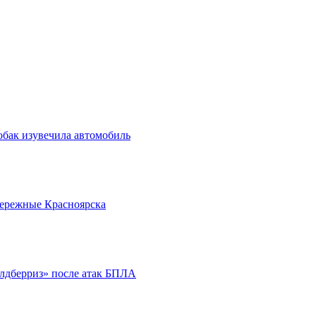
обак изувечила автомобиль
бережные Красноярска
йлдберриз» после атак БПЛА