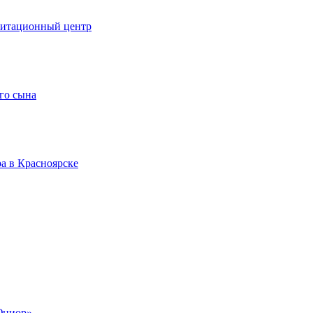
литационный центр
го сына
а в Красноярске
Юниор»