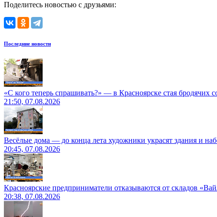
Поделитесь новостью с друзьями:
Последние новости
«С кого теперь спрашивать?» — в Красноярске стая бродячих с
21:50, 07.08.2026
Весёлые дома — до конца лета художники украсят здания и на
20:45, 07.08.2026
Красноярские предприниматели отказываются от складов «Ва
20:38, 07.08.2026