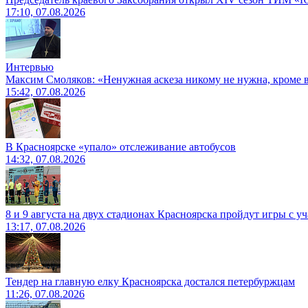
17:10, 07.08.2026
Интервью
Максим Смоляков: «Ненужная аскеза никому не нужна, кроме
15:42, 07.08.2026
В Красноярске «упало» отслеживание автобусов
14:32, 07.08.2026
8 и 9 августа на двух стадионах Красноярска пройдут игры с 
13:17, 07.08.2026
Тендер на главную елку Красноярска достался петербуржцам
11:26, 07.08.2026