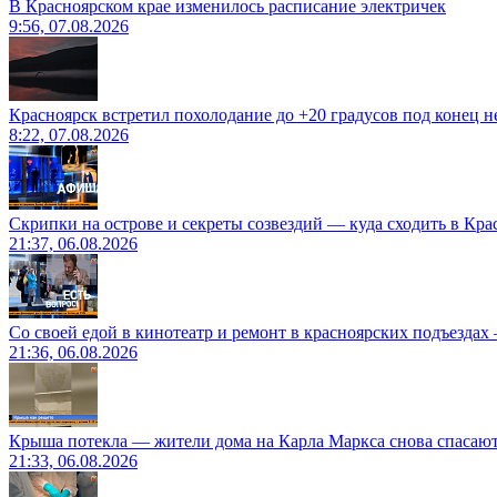
В Красноярском крае изменилось расписание электричек
9:56, 07.08.2026
Красноярск встретил похолодание до +20 градусов под конец н
8:22, 07.08.2026
Скрипки на острове и секреты созвездий — куда сходить в Кр
21:37, 06.08.2026
Со своей едой в кинотеатр и ремонт в красноярских подъездах
21:36, 06.08.2026
Крыша потекла — жители дома на Карла Маркса снова спасают
21:33, 06.08.2026