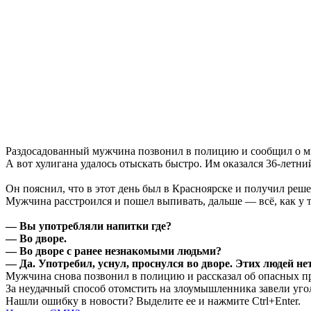
Раздосадованный мужчина позвонил в полицию и сообщил о ми
А вот хулигана удалось отыскать быстро. Им оказался 36-летн
Он пояснил, что в этот день был в Красноярске и получил реш
Мужчина расстроился и пошел выпивать, дальше — всё, как у 
— Вы употребляли напитки где?
— Во дворе.
— Во дворе с ранее незнакомыми людьми?
— Да. Употребил, уснул, проснулся во дворе. Этих людей не
Мужчина снова позвонил в полицию и рассказал об опасных пре
За неудачный способ отомстить на злоумышленника завели уго
Нашли ошибку в новости? Выделите ее и нажмите Ctrl+Enter.