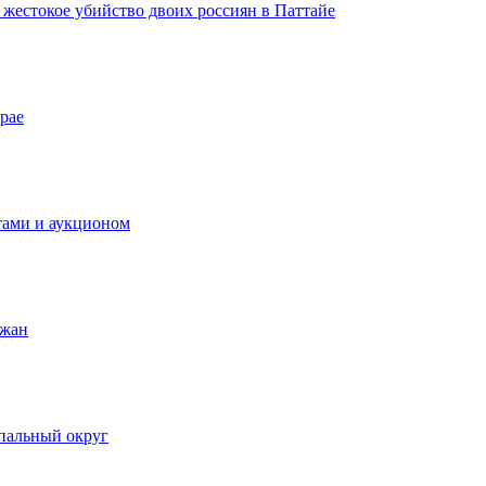
а жестокое убийство двоих россиян в Паттайе
рае
тами и аукционом
ожан
пальный округ