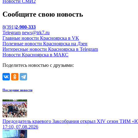
Новости СМИ2
Сообщите свою новость
8(391)
2-900-333
Telegram
news@trk7.ru
Главные новости Красноярска в VK
Полезные новости Красноярска на Дзен
Интересные новости Красноярска в Telegram
Новости Красноярска в МАКС
Поделитесь новостью с друзьями:
Последние новости
Председатель краевого Заксобрания открыл XIV сезон ТИМ «
17:10, 07.08.2026