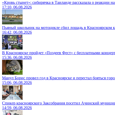
«Кровь стынет»: сибирячка в Таиланде рассказала о реакции н
17:10, 06.08.2026
Пьяный школьник на мотоцикле сбил лошадь в Красноярском к
16:42, 06.08.2026
В Красноярске пройдет «Поздеев Фест» с бесплатными концер
15:36, 06.08.2026
Манул Борис провел год в Красноярске и перестал бояться гор
15:06, 06.08.2026
Спикер красноярского Заксобрания посетил Ачинский муници
14:59, 06.08.2026