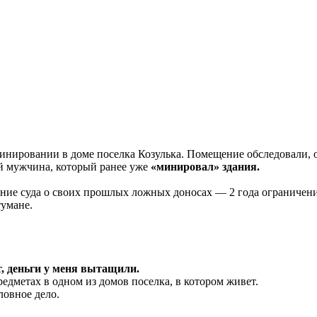
нировании в доме поселка Козулька. Помещение обследовали, о
ий мужчина, который ранее уже
«минировал» здания.
ение суда о своих прошлых ложных доносах — 2 года ограничени
тумане.
т, деньги у меня вытащили.
дметах в одном из домов поселка, в котором живет.
ловное дело.