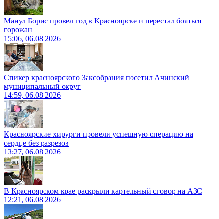
Манул Борис провел год в Красноярске и перестал бояться
горожан
15:06, 06.08.2026
Спикер красноярского Заксобрания посетил Ачинский
муниципальный округ
14:59, 06.08.2026
Красноярские хирурги провели успешную операцию на
сердце без разрезов
13:27, 06.08.2026
В Красноярском крае раскрыли картельный сговор на АЗС
12:21, 06.08.2026