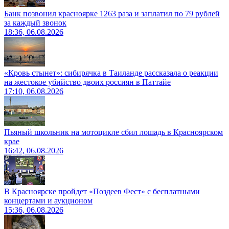
Банк позвонил красноярке 1263 раза и заплатил по 79 рублей
за каждый звонок
18:36, 06.08.2026
«Кровь стынет»: сибирячка в Таиланде рассказала о реакции
на жестокое убийство двоих россиян в Паттайе
17:10, 06.08.2026
Пьяный школьник на мотоцикле сбил лошадь в Красноярском
крае
16:42, 06.08.2026
В Красноярске пройдет «Поздеев Фест» с бесплатными
концертами и аукционом
15:36, 06.08.2026