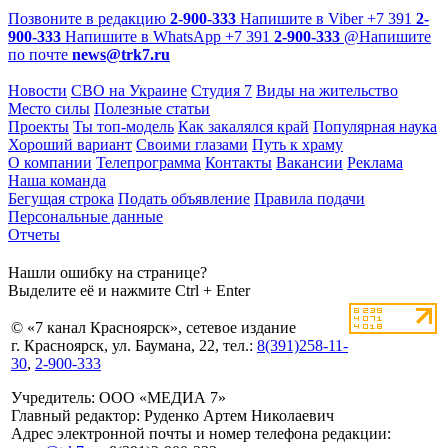
Позвоните в редакцию
2-900-333
Напишите в Viber
+7 391
2-
900-333
Напишите в WhatsApp
+7 391
2-900-333
@
Напишите
по почте
news@trk7.ru
Новости
СВО на Украине
Студия 7
Виды на жительство
Место силы
Полезные статьи
Проекты
Ты топ-модель
Как закалялся край
Популярная наука
Хороший вариант
Своими глазами
Путь к храму
О компании
Телепрограмма
Контакты
Вакансии
Реклама
Наша команда
Бегущая строка
Подать объявление
Правила подачи
Персональные данные
Отчеты
Нашли ошибку на странице?
Выделите её и нажмите Ctrl + Enter
© «7 канал Красноярск», сетевое издание
г. Красноярск, ул. Баумана, 22, тел.:
8(391)258-11-
30
,
2-900-333
Учредитель: ООО «МЕДИА 7»
Главный редактор: Руденко Артем Николаевич
Адрес электронной почты и номер телефона редакции: