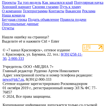
Проекты
Ты топ-модель
Как закалялся край
Популярная наука
Хороший вариант
Своими глазами
Путь к храму
О компании
Телепрограмма
Контакты
Вакансии
Реклама
Наша команда
Бегущая строка
Подать объявление
Правила подачи
Персональные данные
Отчеты
Нашли ошибку на странице?
Выделите её и нажмите Ctrl + Enter
© «7 канал Красноярск», сетевое издание
г. Красноярск, ул. Баумана, 22, тел.:
8(391)258-11-
30
,
2-900-333
Учредитель: ООО «МЕДИА 7»
Главный редактор: Руденко Артем Николаевич
Адрес электронной почты и номер телефона редакции:
news@trk7.ru
, 8(391)2-900-333
Сетевое издание зарегистрировано Роскомнадзором
01 октября 2019 г., регистрационный номер ЭЛ № ФС 77-
76857
© 2024, Все права защищены.
Копирование информации допускается только со ссылкой