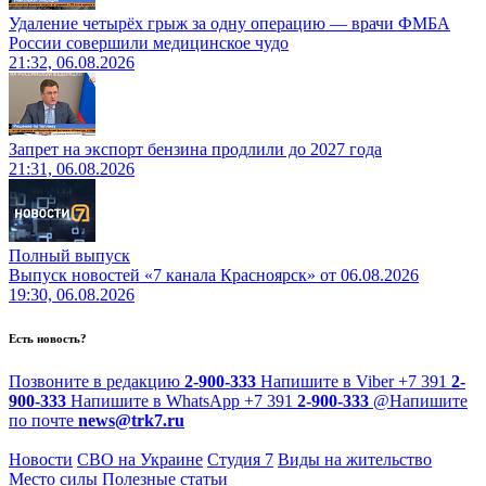
Удаление четырёх грыж за одну операцию — врачи ФМБА
России совершили медицинское чудо
21:32, 06.08.2026
Запрет на экспорт бензина продлили до 2027 года
21:31, 06.08.2026
Полный выпуск
Выпуск новостей «7 канала Красноярск» от 06.08.2026
19:30, 06.08.2026
Есть новость?
Позвоните в редакцию
2-900-333
Напишите в Viber
+7 391
2-
900-333
Напишите в WhatsApp
+7 391
2-900-333
@
Напишите
по почте
news@trk7.ru
Новости
СВО на Украине
Студия 7
Виды на жительство
Место силы
Полезные статьи