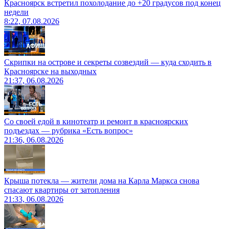
Красноярск встретил похолодание до +20 градусов под конец
недели
8:22, 07.08.2026
Скрипки на острове и секреты созвездий — куда сходить в
Красноярске на выходных
21:37, 06.08.2026
Со своей едой в кинотеатр и ремонт в красноярских
подъездах — рубрика «Есть вопрос»
21:36, 06.08.2026
Крыша потекла — жители дома на Карла Маркса снова
спасают квартиры от затопления
21:33, 06.08.2026