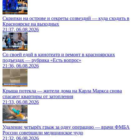
Скрипки на острове и секреты созвездий — куда сходить в
Красноярске на выходных
21:37, 06.08.2026
Со своей едой в кинотеатр и ремонт в красноярских
подъездах — рубрика «Есть вопрос»
21:36, 06.08.2026
Крыша потекла — жители дома на Карла Маркса снова
спасают квартиры от затопления
21:33, 06.08.2026
Удаление четырёх грыж за одну операцию — врачи ФМБА
России совершили медицинское чудо
21:32, 06.08.2026