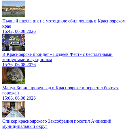
Пьяный школьник на мотоцикле сбил лошадь в Красноярском
крае
16:42, 06.08.2026
В Красноярске пройдет «Поздеев Фест» с бесплатными
концертами и аукционом
15:36, 06.08.2026
Манул Борис провел год в Красноярске и перестал бояться
горожан
15:06, 06.08.2026
Спикер красноярского Заксобрания посетил Ачинский
муниципальный округ