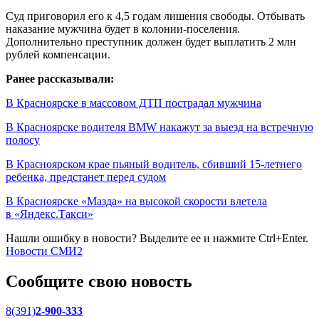
Суд приговорил его к 4,5 годам лишения свободы. Отбывать
наказание мужчина будет в колонии-поселения.
Дополнительно преступник должен будет выплатить 2 млн
рублей компенсации.
Ранее рассказывали:
В Красноярске в массовом ДТП пострадал мужчина
В Красноярске водителя BMW накажут за выезд на встречную
полосу
В Красноярском крае пьяный водитель, сбивший 15-летнего
ребенка, предстанет перед судом
В Красноярске «Мазда» на высокой скорости влетела
в «Яндекс.Такси»
Нашли ошибку в новости? Выделите ее и нажмите Ctrl+Enter.
Новости СМИ2
Сообщите свою новость
8(391)
2-900-333