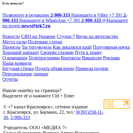
Есть новость?
Позвоните в редакцию
2-900-333
Напишите в Viber
+7 391
2-
900-333
Напишите в WhatsApp
+7 391
2-900-333
@
Напишите
по почте
news@trk7.ru
Новости
СВО на Украине
Студия 7
Виды на жительство
Место силы
Полезные статьи
Проекты
Ты топ-модель
Как закалялся край
Популярная наука
Хороший вариант
Своими глазами
Путь к храму
О компании
Телепрограмма
Контакты
Вакансии
Реклама
Наша команда
Бегущая строка
Подать объявление
Правила подачи
Персональные данные
Отчеты
Нашли ошибку на странице?
Выделите её и нажмите Ctrl + Enter
© «7 канал Красноярск», сетевое издание
г. Красноярск, ул. Баумана, 22, тел.:
8(391)258-11-
30
,
2-900-333
Учредитель: ООО «МЕДИА 7»
Главный редактор: Руденко Артем Николаевич