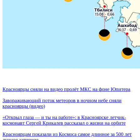
Красноярцы сняли на видео пролёт МКС на фоне Юпитера
Завораживающий поток метеоров в ночном небе сняли
красноярцы (видео)
«Открыл глаза — и ты на работе»: в Красноярске летчик-
космонавт Сергей Крикалев рассказал о жизни на орбите
Красноярцам показали из Космоса самое длинное за 500 лет
лунное затмение