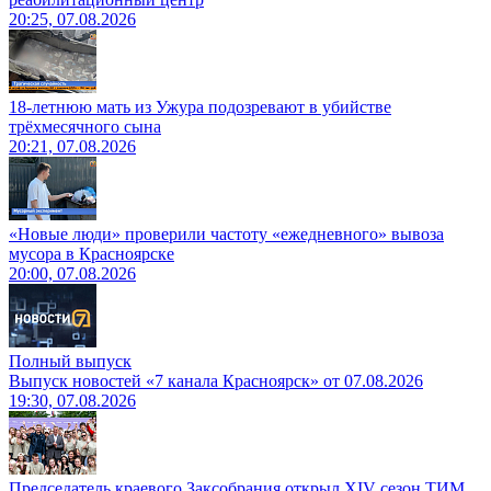
20:25, 07.08.2026
18-летнюю мать из Ужура подозревают в убийстве
трёхмесячного сына
20:21, 07.08.2026
«Новые люди» проверили частоту «ежедневного» вывоза
мусора в Красноярске
20:00, 07.08.2026
Полный выпуск
Выпуск новостей «7 канала Красноярск» от 07.08.2026
19:30, 07.08.2026
Председатель краевого Заксобрания открыл XIV сезон ТИМ