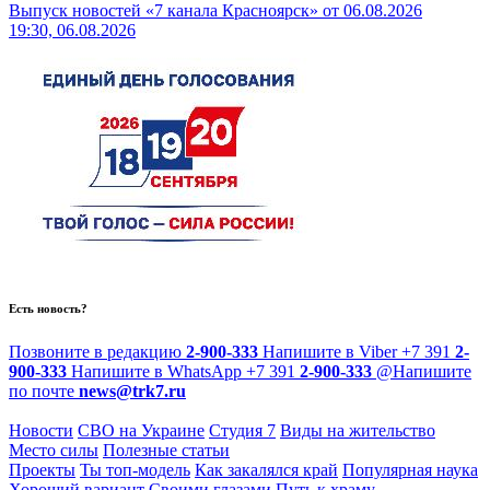
Выпуск новостей «7 канала Красноярск» от 06.08.2026
19:30, 06.08.2026
Есть новость?
Позвоните в редакцию
2-900-333
Напишите в Viber
+7 391
2-
900-333
Напишите в WhatsApp
+7 391
2-900-333
@
Напишите
по почте
news@trk7.ru
Новости
СВО на Украине
Студия 7
Виды на жительство
Место силы
Полезные статьи
Проекты
Ты топ-модель
Как закалялся край
Популярная наука
Хороший вариант
Своими глазами
Путь к храму