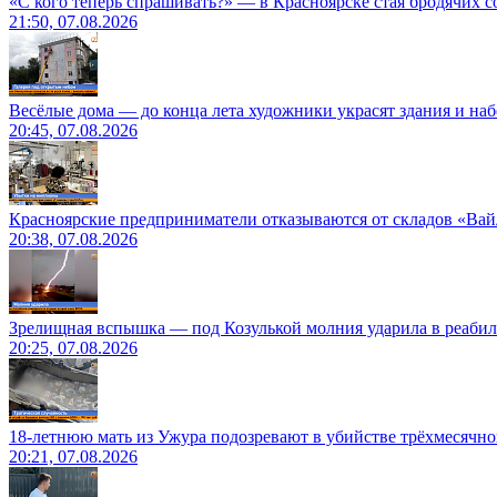
«С кого теперь спрашивать?» — в Красноярске стая бродячих с
21:50, 07.08.2026
Весёлые дома — до конца лета художники украсят здания и на
20:45, 07.08.2026
Красноярские предприниматели отказываются от складов «Ва
20:38, 07.08.2026
Зрелищная вспышка — под Козулькой молния ударила в реаби
20:25, 07.08.2026
18-летнюю мать из Ужура подозревают в убийстве трёхмесячно
20:21, 07.08.2026