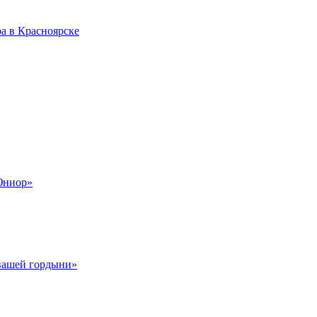
а в Красноярске
Юниор»
 вашей гордыни»