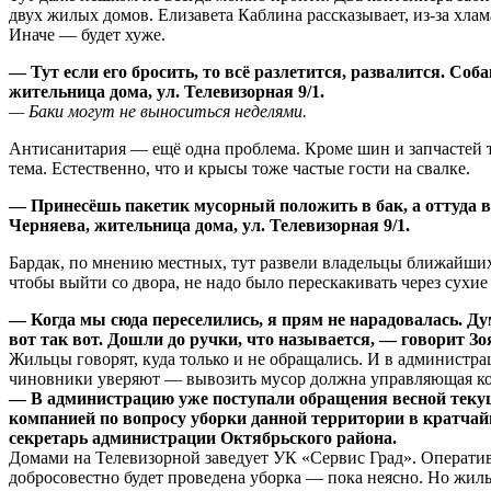
двух жилых домов. Елизавета Каблина рассказывает, из-за хлам
Иначе — будет хуже.
— Тут если его бросить, то всё разлетится, развалится. Со
жительница дома, ул. Телевизорная 9/1.
— Баки могут не выноситься неделями.
Антисанитария — ещё одна проблема. Кроме шин и запчастей т
тема. Естественно, что и крысы тоже частые гости на свалке.
— Принесёшь пакетик мусорный положить в бак, а оттуда во
Черняева, жительница дома, ул. Телевизорная 9/1.
Бардак, по мнению местных, тут развели владельцы ближайших 
чтобы выйти со двора, не надо было перескакивать через сухие 
— Когда мы сюда переселились, я прям не нарадовалась. Ду
вот так вот. Дошли до ручки, что называется, — говорит Зо
Жильцы говорят, куда только и не обращались. И в администра
чиновники уверяют — вывозить мусор должна управляющая к
— В администрацию уже поступали обращения весной текущ
компанией по вопросу уборки данной территории в кратчай
секретарь администрации Октябрьского района.
Домами на Телевизорной заведует УК «Сервис Град». Оператив
добросовестно будет проведена уборка — пока неясно. Но жиль