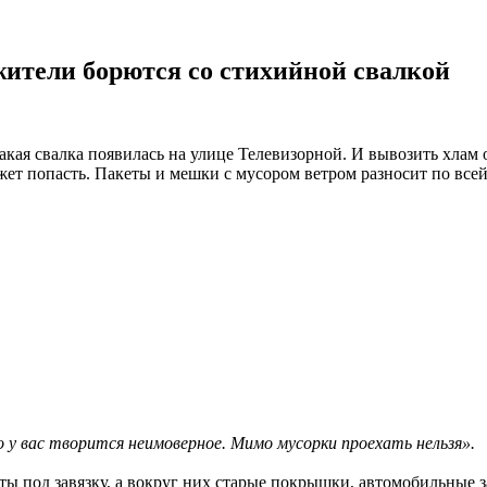
жители борются со стихийной свалкой
ая свалка появилась на улице Телевизорной. И вывозить хлам о
ожет попасть. Пакеты и мешки с мусором ветром разносит по все
у вас творится неимоверное. Мимо мусорки проехать нельзя».
ты под завязку, а вокруг них старые покрышки, автомобильные 