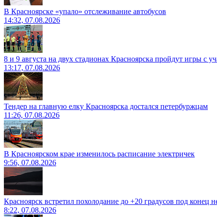
В Красноярске «упало» отслеживание автобусов
14:32, 07.08.2026
8 и 9 августа на двух стадионах Красноярска пройдут игры с 
13:17, 07.08.2026
Тендер на главную елку Красноярска достался петербуржцам
11:26, 07.08.2026
В Красноярском крае изменилось расписание электричек
9:56, 07.08.2026
Красноярск встретил похолодание до +20 градусов под конец н
8:22, 07.08.2026