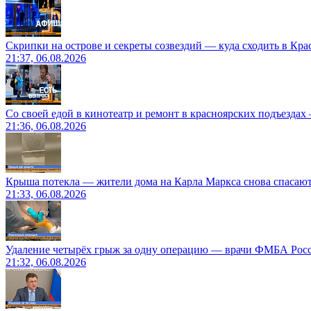
Скрипки на острове и секреты созвездий — куда сходить в Кр
21:37, 06.08.2026
Со своей едой в кинотеатр и ремонт в красноярских подъездах
21:36, 06.08.2026
Крыша потекла — жители дома на Карла Маркса снова спасают
21:33, 06.08.2026
Удаление четырёх грыж за одну операцию — врачи ФМБА Рос
21:32, 06.08.2026