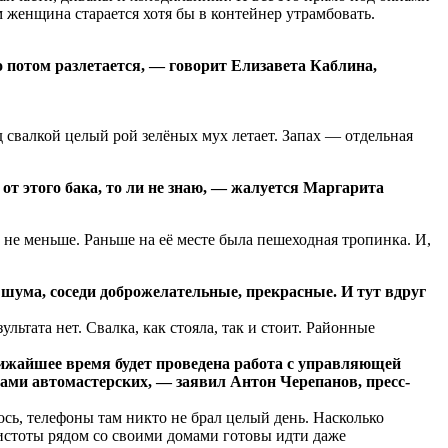
м женщина старается хотя бы в контейнер утрамбовать.
то потом разлетается, — говорит Елизавета Каблина,
 свалкой целый рой зелёных мух летает. Запах — отдельная
от этого бака, то ли не знаю, — жалуется Маргарита
не меньше. Раньше на её месте была пешеходная тропинка. И,
о шума, соседи доброжелательные, прекрасные. И тут вдруг
ьтата нет. Свалка, как стояла, так и стоит. Районные
лижайшее время будет проведена работа с управляющей
цами автомастерских, — заявил Антон Черепанов, пресс-
сь, телефоны там никто не брал целый день. Насколько
чистоты рядом со своими домами готовы идти даже