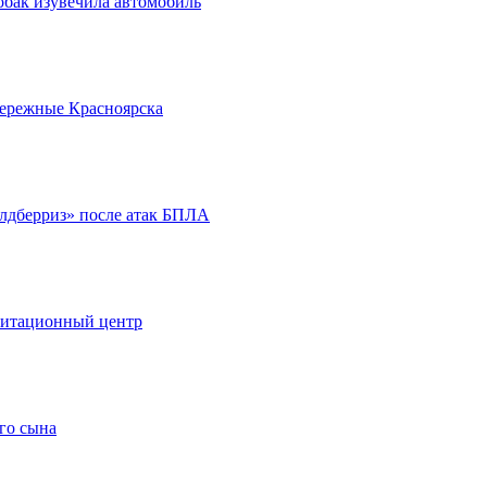
обак изувечила автомобиль
бережные Красноярска
йлдберриз» после атак БПЛА
литационный центр
го сына