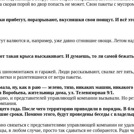
а скорая порой во двор попасть не может. Свои пакеты с мусоро
баки прибегут, поразрывают, вкусняшки свои поищут. И всё э
ут валяются и, например, уже давно сгнившие овощи. Летом над
т такая крыса выскакивает. И думаешь, то ли самой бежать 
шиномонтажек и гаражей. Люди рассказывают, свалке лет пять, 
ветки и разлетевшиеся от ветра пакеты.
мала, ну, как в раю — зелено, тихо, никаких машин, никаког
я Воробьева, жительница дома, ул. Телевизорная 9/1.
цию, и представителей управляющей компании вызывали. Но резул
омпания.
его года. После чего территорию приводили в порядок. В б
шие сроки. Помимо этого, будут проведены беседы с владель
но связаться с представителями управляющей компании не удало
цы, в любом случае, просто так сдаваться не собираются. Ради 