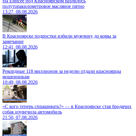
На Енисее под Красноярском разлилось
полуторакилометровое масляное пятно
13:27, 08.08.2026
В Красноярске подростки избили мужчину до комы за
замечание
12:41, 08.08.2026
Рекордные 118 миллионов за неделю отдали красноярцы
мошенникам
10:49, 08.08.2026
«С кого теперь спрашивать?» — в Красноярске стая бродячих
собак изувечила автомобиль
21:50, 07.08.2026