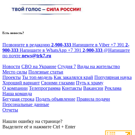
Есть новость?
Позвоните в редакцию
2-900-333
Напишите в Viber
+7 391
2-
900-333
Напишите в WhatsApp
+7 391
2-900-333
@
Напишите
по почте
news@trk7.ru
Новости
СВО на Украине
Студия 7
Виды на жительство
Место силы
Полезные статьи
Проекты
Ты топ-модель
Как закалялся край
Популярная наука
Хороший вариант
Своими глазами
Путь к храму
О компании
Телепрограмма
Контакты
Вакансии
Реклама
Наша команда
Бегущая строка
Подать объявление
Правила подачи
Персональные данные
Отчеты
Нашли ошибку на странице?
Выделите её и нажмите Ctrl + Enter