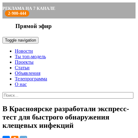
РЕКЛАМА НА 7 КАНАЛЕ
2-900-444
Прямой эфир
Toggle navigation
Новости
Ты топ-модель
Проекты
Статьи
Объявления
Телепрограмма
О нас
В Красноярске разработали экспресс-
тест для быстрого обнаружения
клещевых инфекций