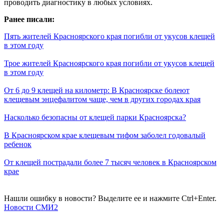
проводить диагностику в любых условиях.
Ранее писали:
Пять жителей Красноярского края погибли от укусов клещей
в этом году
Трое жителей Красноярского края погибли от укусов клещей
в этом году
От 6 до 9 клещей на километр: В Красноярске болеют
клещевым энцефалитом чаще, чем в других городах края
Насколько безопасны от клещей парки Красноярска?
В Красноярском крае клещевым тифом заболел годовалый
ребенок
От клещей пострадали более 7 тысяч человек в Красноярском
крае
Нашли ошибку в новости? Выделите ее и нажмите Ctrl+Enter.
Новости СМИ2