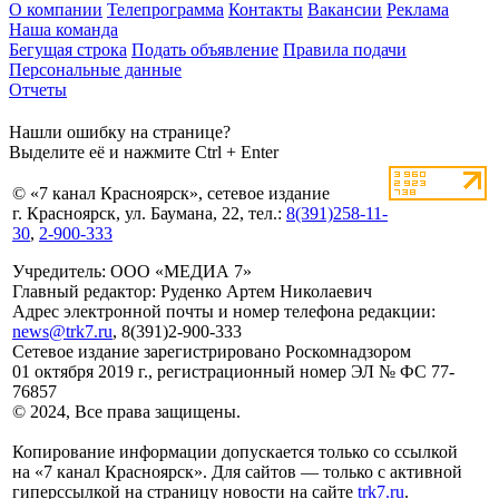
О компании
Телепрограмма
Контакты
Вакансии
Реклама
Наша команда
Бегущая строка
Подать объявление
Правила подачи
Персональные данные
Отчеты
Нашли ошибку на странице?
Выделите её и нажмите Ctrl + Enter
© «7 канал Красноярск», сетевое издание
г. Красноярск, ул. Баумана, 22, тел.:
8(391)258-11-
30
,
2-900-333
Учредитель: ООО «МЕДИА 7»
Главный редактор: Руденко Артем Николаевич
Адрес электронной почты и номер телефона редакции:
news@trk7.ru
, 8(391)2-900-333
Сетевое издание зарегистрировано Роскомнадзором
01 октября 2019 г., регистрационный номер ЭЛ № ФС 77-
76857
© 2024, Все права защищены.
Копирование информации допускается только со ссылкой
на «7 канал Красноярск». Для сайтов — только с активной
гиперссылкой на страницу новости на сайте
trk7.ru
.