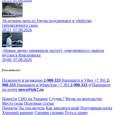
20:25, 07.08.2026
18-летнюю мать из Ужура подозревают в убийстве
трёхмесячного сына
20:21, 07.08.2026
«Новые люди» проверили частоту «ежедневного» вывоза
мусора в Красноярске
20:00, 07.08.2026
Есть новость?
Позвоните в редакцию
2-900-333
Напишите в Viber
+7 391
2-
900-333
Напишите в WhatsApp
+7 391
2-900-333
@
Напишите
по почте
news@trk7.ru
Новости
СВО на Украине
Студия 7
Виды на жительство
Место силы
Полезные статьи
Проекты
Ты топ-модель
Как закалялся край
Популярная наука
Хороший вариант
Своими глазами
Путь к храму