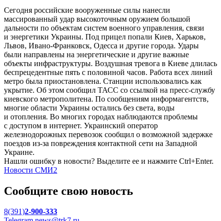
Сегодня российские вооруженные силы нанесли
массированный удар высокоточным оружием большой
дальности по объектам систем военного управления, связи
и энергетики Украины. Под прицел попали Киев, Харьков,
Львов, Ивано-Франковск, Одесса и другие города. Удары
были направлены на энергетические и другие важные
объекты инфраструктуры. Воздушная тревога в Киеве длилась
беспрецедентные пять с половиной часов. Работа всех линий
метро была приостановлена. Станции использовались как
укрытие. Об этом сообщил ТАСС со ссылкой на пресс-службу
киевского метрополитена. По сообщениям информагентств,
многие области Украины остались без света, воды
и отопления. Во многих городах наблюдаются проблемы
с доступом в интернет. Украинский оператор
железнодорожных перевозок сообщил о возможной задержке
поездов из-за повреждения контактной сети на Западной
Украине.
Нашли ошибку в новости? Выделите ее и нажмите Ctrl+Enter.
Новости СМИ2
Сообщите свою новость
8(391)
2-900-333
Telegram
news@trk7.ru