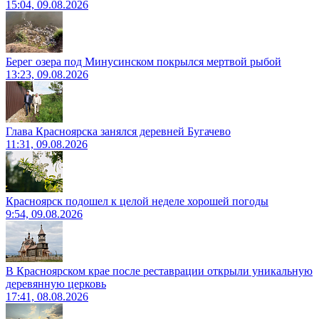
15:04, 09.08.2026
Берег озера под Минусинском покрылся мертвой рыбой
13:23, 09.08.2026
Глава Красноярска занялся деревней Бугачево
11:31, 09.08.2026
Красноярск подошел к целой неделе хорошей погоды
9:54, 09.08.2026
В Красноярском крае после реставрации открыли уникальную
деревянную церковь
17:41, 08.08.2026