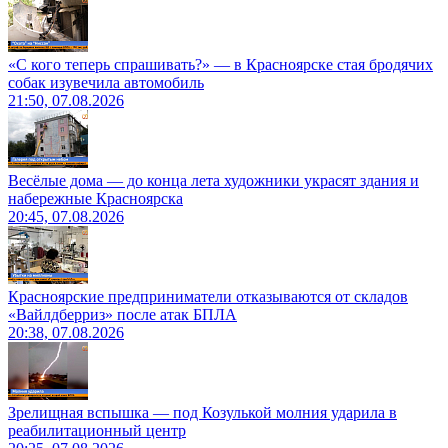
«С кого теперь спрашивать?» — в Красноярске стая бродячих
собак изувечила автомобиль
21:50, 07.08.2026
Весёлые дома — до конца лета художники украсят здания и
набережные Красноярска
20:45, 07.08.2026
Красноярские предприниматели отказываются от складов
«Вайлдберриз» после атак БПЛА
20:38, 07.08.2026
Зрелищная вспышка — под Козулькой молния ударила в
реабилитационный центр