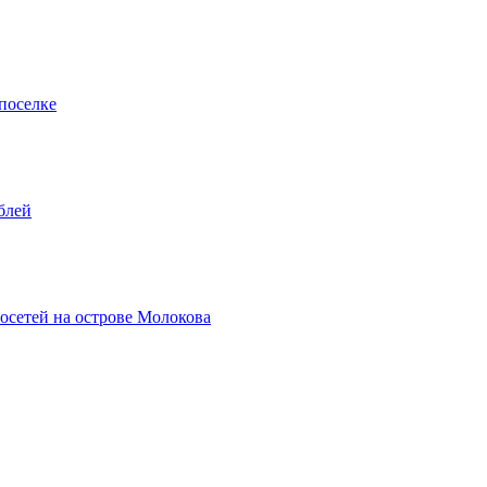
поселке
блей
осетей на острове Молокова