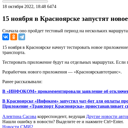
18 октября 2022, 18:48
6474
15 ноября в Красноярске запустят ново
Сначала оно пройдет тестовый период на нескольких маршрута
15 ноября в Красноярске начнут тестировать новое приложение
транспорта.
Тестировать приложение будут на отдельных маршрутах. Если п
Разработчик нового приложения — «Красноярскавтотранс».
Ранее рассказывали:
В «ИНФОКОМ» прокомментировали заявление об отключен
В Красноярске «Инфоком» запустил чат-бот для оплаты прое
Приложение «Транспорт Красноярска» приостанавливает с
Алевтина Сасова
корреспондент, ведущая
Другие новости авто
Нашли ошибку в новости? Выделите ее и нажмите Ctrl+Enter.
Новости СМИ2