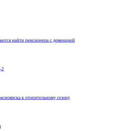
аются найти пенсионера с деменцией
-2
асноярска к отопительному сезону
м