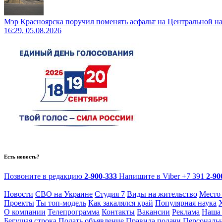
Мэр Красноярска поручил поменять асфальт на Центральной н
16:29, 05.08.2026
Есть новость?
Позвоните в редакцию
2-900-333
Напишите в Viber
+7 391
2-90
Новости
СВО на Украине
Студия 7
Виды на жительство
Место
Проекты
Ты топ-модель
Как закалялся край
Популярная наука
О компании
Телепрограмма
Контакты
Вакансии
Реклама
Наша 
Бегущая строка
Подать объявление
Правила подачи
Персональ