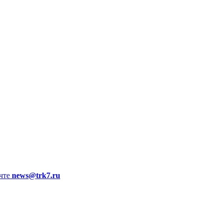
чте
news@trk7.ru