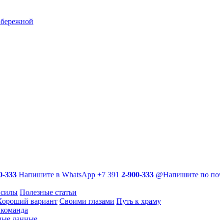
абережной
0-333
Напишите в WhatsApp
+7 391
2-900-333
@
Напишите по по
 силы
Полезные статьи
Хороший вариант
Своими глазами
Путь к храму
команда
ные данные