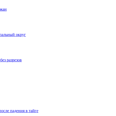
ожан
пальный округ
без разрезов
осле падения в тайге