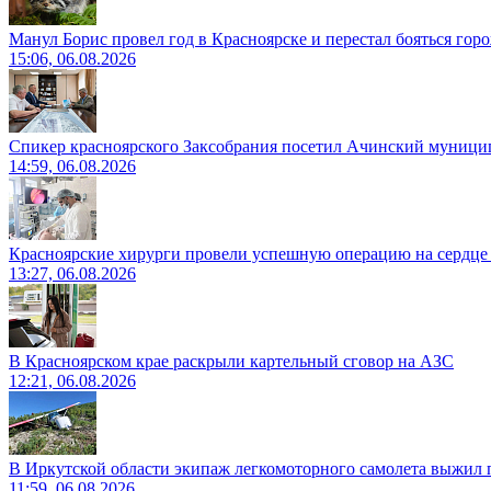
Манул Борис провел год в Красноярске и перестал бояться гор
15:06, 06.08.2026
Спикер красноярского Заксобрания посетил Ачинский муници
14:59, 06.08.2026
Красноярские хирурги провели успешную операцию на сердце 
13:27, 06.08.2026
В Красноярском крае раскрыли картельный сговор на АЗС
12:21, 06.08.2026
В Иркутской области экипаж легкомоторного самолета выжил п
11:59, 06.08.2026