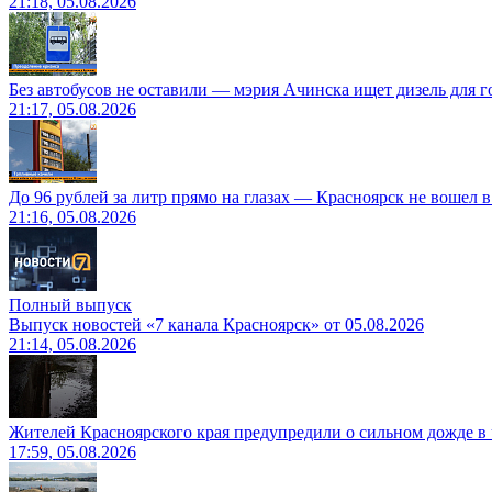
21:18, 05.08.2026
Без автобусов не оставили — мэрия Ачинска ищет дизель для 
21:17, 05.08.2026
До 96 рублей за литр прямо на глазах — Красноярск не вошел 
21:16, 05.08.2026
Полный выпуск
Выпуск новостей «7 канала Красноярск» от 05.08.2026
21:14, 05.08.2026
Жителей Красноярского края предупредили о сильном дожде в 
17:59, 05.08.2026