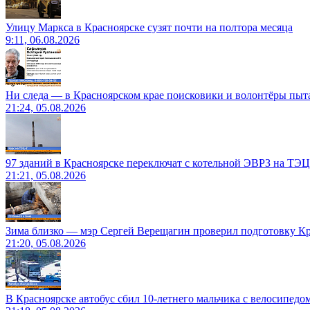
Улицу Маркса в Красноярске сузят почти на полтора месяца
9:11, 06.08.2026
Ни следа — в Красноярском крае поисковики и волонтёры пыт
21:24, 05.08.2026
97 зданий в Красноярске переключат с котельной ЭВРЗ на ТЭЦ
21:21, 05.08.2026
Зима близко — мэр Сергей Верещагин проверил подготовку Кр
21:20, 05.08.2026
В Красноярске автобус сбил 10-летнего мальчика с велосипедо