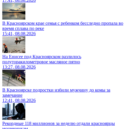
17:41, 08.08.2026
В Красноярском крае семья с ребенком бесследно пропала во
время сплава по реке
15:41, 08.08.2026
На Енисее под Красноярском разлилось
полуторакилометровое масляное пятно
13:27, 08.08.2026
В Красноярске подростки избили мужчину до комы за
замечание
12:41, 08.08.2026
Рекордные 118 миллионов за неделю отдали красноярцы
мошенникам