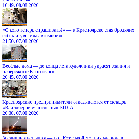
10:49, 08.08.2026
«С кого теперь спрашивать?» — в Красноярске стая бродячих
собак изувечила автомобиль
21:50, 07.08.2026
Весёлые дома — до конца лета художники украсят здания и
набережные Красноярска
20:45, 07.08.2026
Красноярские предприниматели отказываются от складов
«Вайлдберриз» после атак БПЛА
20:38, 07.08.2026
Зрелищная вспышка — под Козулькой молния ударила в