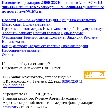
Позвоните в редакцию
2-900-333
Напишите в Viber
+7 391
2-
900-333
Напишите в WhatsApp
+7 391
2-900-333
@
Напишите
по почте
news@trk7.ru
Новости
СВО на Украине
Студия 7
Виды на жительство
Место силы
Полезные статьи
Проекты
Ты топ-модель
Как закалялся край
Популярная наука
Хороший вариант
Своими глазами
Путь к храму
О компании
Телепрограмма
Контакты
Вакансии
Реклама
Наша команда
Бегущая строка
Подать объявление
Правила подачи
Персональные данные
Отчеты
Нашли ошибку на странице?
Выделите её и нажмите Ctrl + Enter
© «7 канал Красноярск», сетевое издание
г. Красноярск, ул. Баумана, 22, тел.:
8(391)258-11-
30
,
2-900-333
Учредитель: ООО «МЕДИА 7»
Главный редактор: Руденко Артем Николаевич
Адрес электронной почты и номер телефона редакции:
news@trk7.ru
, 8(391)2-900-333