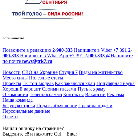
Есть новость?
Позвоните в редакцию
2-900-333
Напишите в Viber
+7 391
2-
900-333
Напишите в WhatsApp
+7 391
2-900-333
@
Напишите
по почте
news@trk7.ru
Новости
СВО на Украине
Студия 7
Виды на жительство
Место силы
Полезные статьи
Проекты
Ты топ-модель
Как закалялся край
Популярная наука
Хороший вариант
Своими глазами
Путь к храму
О компании
Телепрограмма
Контакты
Вакансии
Реклама
Наша команда
Бегущая строка
Подать объявление
Правила подачи
Персональные данные
Отчеты
Нашли ошибку на странице?
Выделите её и нажмите Ctrl + Enter