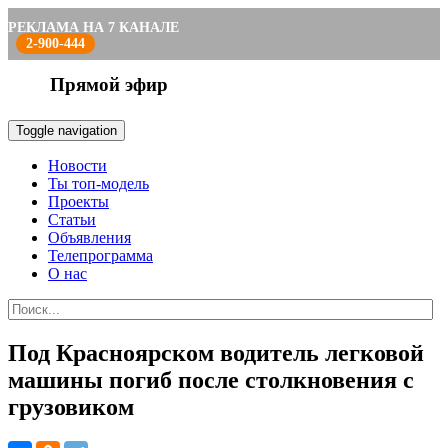
РЕКЛАМА НА 7 КАНАЛЕ
2-900-444
Прямой эфир
Toggle navigation
Новости
Ты топ-модель
Проекты
Статьи
Объявления
Телепрограмма
О нас
Под Красноярском водитель легковой
машины погиб после столкновения с
грузовиком