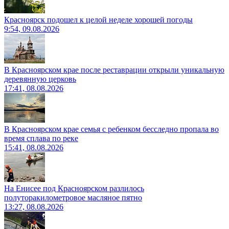
Красноярск подошел к целой неделе хорошей погоды
9:54, 09.08.2026
В Красноярском крае после реставрации открыли уникальную
деревянную церковь
17:41, 08.08.2026
В Красноярском крае семья с ребенком бесследно пропала во
время сплава по реке
15:41, 08.08.2026
На Енисее под Красноярском разлилось
полуторакилометровое масляное пятно
13:27, 08.08.2026