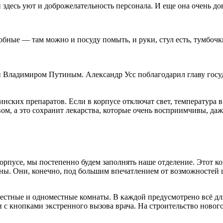
 здесь уют и доброжелательность персонала. И еще она очень до
обные — там можно и посуду помыть, и руки, стул есть, тумбочки
 Владимиром Путиным. Александр Усс поблагодарил главу госуда
ских препаратов. Если в корпусе отключат свет, температура в
м, а это сохранит лекарства, которые очень восприимчивы, даже
 корпусе, мы постепенно будем заполнять наше отделение. Этот 
ны. Они, конечно, под большим впечатлением от возможностей ц
местные и одноместные комнаты. В каждой предусмотрено всё д
 с кнопками экстренного вызова врача. На строительство новог