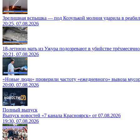
Зрелищная вспышка — под Козулькой молния ударила в реаби
20:25, 07.08.2026
18-летнюю мать из Ужура подозревают в убийстве трёхмесячно
20:21, 07.08.2026
«Новые люди» проверили частоту «ежедневного» вывоза мусор
20:00, 07.08.2026
Полный выпуск
Выпуск новостей «7 канала Красноярск» от 07.08.2026
19:30, 07.08.2026