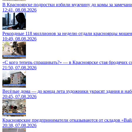
В Красноярске подростки избили мужчину до комы за замечан
12:41, 08.08.2026
Рекордные 118 миллионов за неделю отдали красноярцы моше
10:49, 08.08.2026
«С кого теперь спрашивать?» — в Красноярске стая бродячих с
21:50, 07.08.2026
Весёлые дома — до конца лета художники украсят здания и на
20:45, 07.08.2026
Красноярские предприниматели отказываются от складов «Ва
20:38, 07.08.2026