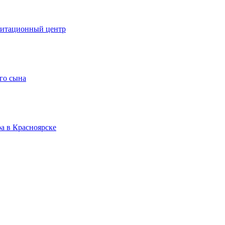
литационный центр
го сына
а в Красноярске