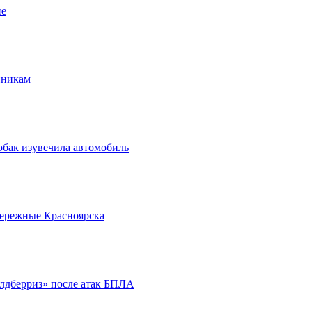
ие
нникам
обак изувечила автомобиль
бережные Красноярска
йлдберриз» после атак БПЛА