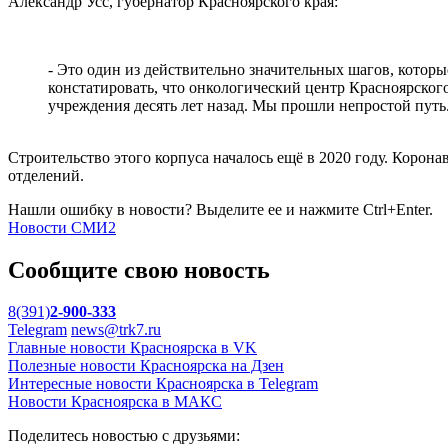
Александр Усс, губернатор Красноярского края:
- Это один из действительно значительных шагов, котор
констатировать, что онкологический центр Красноярског
учреждения десять лет назад. Мы прошли непростой путь
Строительство этого корпуса началось ещё в 2020 году. Корона
отделений.
Нашли ошибку в новости? Выделите ее и нажмите Ctrl+Enter.
Новости СМИ2
Сообщите свою новость
8(391)
2-900-333
Telegram
news@trk7.ru
Главные новости Красноярска в VK
Полезные новости Красноярска на Дзен
Интересные новости Красноярска в Telegram
Новости Красноярска в МАКС
Поделитесь новостью с друзьями: