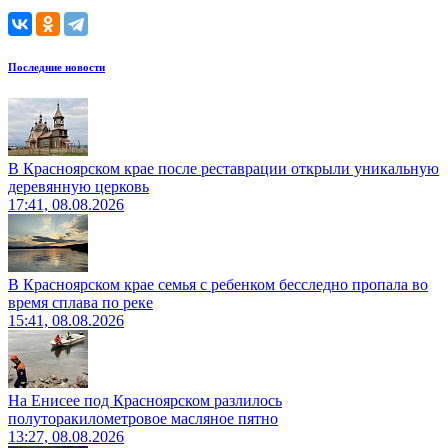
Последние новости
В Красноярском крае после реставрации открыли уникальную
деревянную церковь
17:41, 08.08.2026
В Красноярском крае семья с ребенком бесследно пропала во
время сплава по реке
15:41, 08.08.2026
На Енисее под Красноярском разлилось
полуторакилометровое масляное пятно
13:27, 08.08.2026