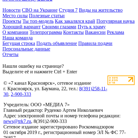
Новости
СВО на Украине
Студия 7
Виды на жительство
Место силы
Полезные статьи
Проекты
Ты топ-модель
Как закалялся край
Популярная наука
Хороший вариант
Своими глазами
Путь к храму
О компании
Телепрограмма
Контакты
Вакансии
Реклама
Наша команда
Бегущая строка
Подать объявление
Правила подачи
Персональные данные
Отчеты
Нашли ошибку на странице?
Выделите её и нажмите Ctrl + Enter
© «7 канал Красноярск», сетевое издание
г. Красноярск, ул. Баумана, 22, тел.:
8(391)258-11-
30
,
2-900-333
Учредитель: ООО «МЕДИА 7»
Главный редактор: Руденко Артем Николаевич
Адрес электронной почты и номер телефона редакции:
news@trk7.ru
, 8(391)2-900-333
Сетевое издание зарегистрировано Роскомнадзором
01 октября 2019 г., регистрационный номер ЭЛ № ФС 77-
76857