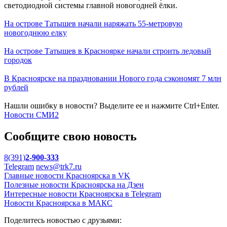
светодиодной системы главной новогодней ёлки.
На острове Татышев начали наряжать 55-метровую
новогоднюю елку
На острове Татышев в Красноярке начали строить ледовый
городок
В Красноярске на праздновании Нового года сэкономят 7 млн
рублей
Нашли ошибку в новости? Выделите ее и нажмите Ctrl+Enter.
Новости СМИ2
Сообщите свою новость
8(391)
2-900-333
Telegram
news@trk7.ru
Главные новости Красноярска в VK
Полезные новости Красноярска на Дзен
Интересные новости Красноярска в Telegram
Новости Красноярска в МАКС
Поделитесь новостью с друзьями: