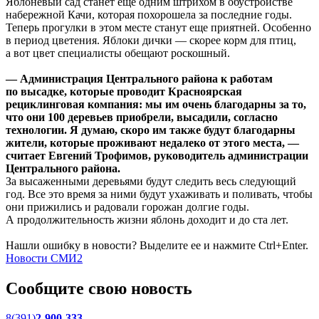
Яблоневый сад станет еще одним штрихом в обустройстве
набережной Качи, которая похорошела за последние годы.
Теперь прогулки в этом месте станут еще приятней. Особенно
в период цветения. Яблоки дички — скорее корм для птиц,
а вот цвет специалисты обещают роскошный.
— Администрация Центрального района к работам
по высадке, которые проводит Красноярская
рециклинговая компания: мы им очень благодарны за то,
что они 100 деревьев приобрели, высадили, согласно
технологии. Я думаю, скоро им также будут благодарны
жители, которые проживают недалеко от этого места, —
считает Евгений Трофимов, руководитель администрации
Центрального района.
За высаженными деревьями будут следить весь следующий
год. Все это время за ними будут ухаживать и поливать, чтобы
они прижились и радовали горожан долгие годы.
А продолжительность жизни яблонь доходит и до ста лет.
Нашли ошибку в новости? Выделите ее и нажмите Ctrl+Enter.
Новости СМИ2
Сообщите свою новость
8(391)
2-900-333