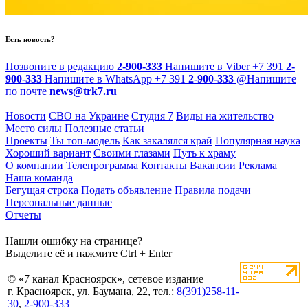
Есть новость?
Позвоните в редакцию
2-900-333
Напишите в Viber
+7 391
2-
900-333
Напишите в WhatsApp
+7 391
2-900-333
@
Напишите
по почте
news@trk7.ru
Новости
СВО на Украине
Студия 7
Виды на жительство
Место силы
Полезные статьи
Проекты
Ты топ-модель
Как закалялся край
Популярная наука
Хороший вариант
Своими глазами
Путь к храму
О компании
Телепрограмма
Контакты
Вакансии
Реклама
Наша команда
Бегущая строка
Подать объявление
Правила подачи
Персональные данные
Отчеты
Нашли ошибку на странице?
Выделите её и нажмите Ctrl + Enter
© «7 канал Красноярск», сетевое издание
г. Красноярск, ул. Баумана, 22, тел.:
8(391)258-11-
30
,
2-900-333