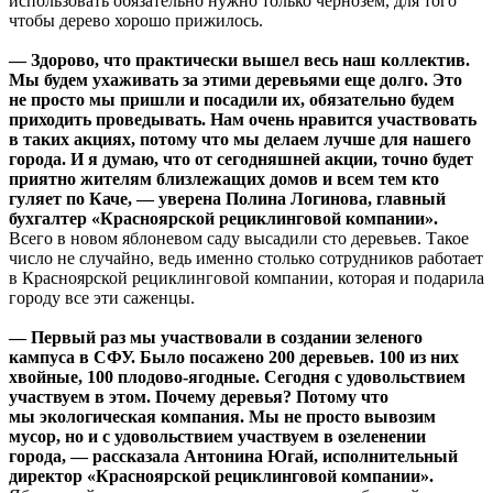
использовать обязательно нужно только чернозем, для того
чтобы дерево хорошо прижилось.
— Здорово, что практически вышел весь наш коллектив.
Мы будем ухаживать за этими деревьями еще долго. Это
не просто мы пришли и посадили их, обязательно будем
приходить проведывать. Нам очень нравится участвовать
в таких акциях, потому что мы делаем лучше для нашего
города. И я думаю, что от сегодняшней акции, точно будет
приятно жителям близлежащих домов и всем тем кто
гуляет по Каче, — уверена Полина Логинова, главный
бухгалтер «Красноярской рециклинговой компании».
Всего в новом яблоневом саду высадили сто деревьев. Такое
число не случайно, ведь именно столько сотрудников работает
в Красноярской рециклинговой компании, которая и подарила
городу все эти саженцы.
— Первый раз мы участвовали в создании зеленого
кампуса в СФУ. Было посажено 200 деревьев. 100 из них
хвойные, 100 плодово-ягодные. Сегодня с удовольствием
участвуем в этом. Почему деревья? Потому что
мы экологическая компания. Мы не просто вывозим
мусор, но и с удовольствием участвуем в озеленении
города, — рассказала Антонина Югай, исполнительный
директор «Красноярской рециклинговой компании».