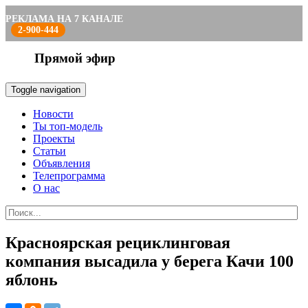
РЕКЛАМА НА 7 КАНАЛЕ
2-900-444
Прямой эфир
Toggle navigation
Новости
Ты топ-модель
Проекты
Статьи
Объявления
Телепрограмма
О нас
Красноярская рециклинговая
компания высадила у берега Качи 100
яблонь