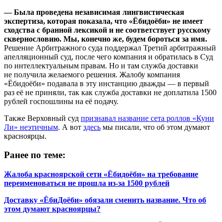
— Была проведена независимая лингвистическая
экспертиза, которая показала, что «Ёбидоёби» не имеет
сходства с бранной лексикой и не соответствует русскому
сквернословию. Мы, конечно же, будем бороться за имя.
Решение Арбитражного суда поддержал Третий арбитражный
апелляционный суд, после чего компания и обратилась в Суд
по интеллектуальным правам. Но и там служба доставки
не получила желаемого решения. Жалобу компания
«Ёбидоёби» подавала в эту инстанцию дважды — в первый
раз её не приняли, так как служба доставки не доплатила 1500
рублей госпошлины на её подачу.
Также Верховный суд
признавал название сета роллов «Куни
Ли» неэтичным
. А вот
здесь
мы писали, что об этом думают
красноярцы.
Ранее по теме:
Жалоба красноярской сети «Ёбидоёби» на требование
переименоваться не прошла из-за 1500 рублей
Доставку «ЁбиДоёби» обязали сменить название. Что об
этом думают красноярцы?