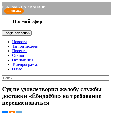
РЕКЛАМА НА 7 КАНАЛЕ
2-900-444
Прямой эфир
Toggle navigation
Новости
Ты топ-модель
Проекты
Статьи
Объявления
Телепрограмма
О нас
Суд не удовлетворил жалобу службы
доставки «Ёбидоёби» на требование
переименоваться