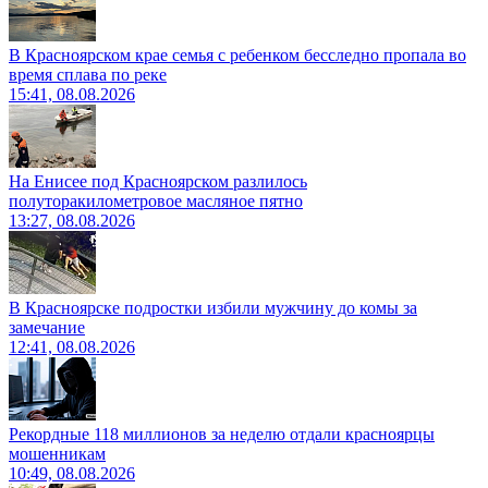
В Красноярском крае семья с ребенком бесследно пропала во
время сплава по реке
15:41, 08.08.2026
На Енисее под Красноярском разлилось
полуторакилометровое масляное пятно
13:27, 08.08.2026
В Красноярске подростки избили мужчину до комы за
замечание
12:41, 08.08.2026
Рекордные 118 миллионов за неделю отдали красноярцы
мошенникам
10:49, 08.08.2026