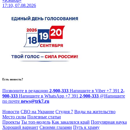
«Юниор»
17:10, 07.08.2026
Есть новость?
Позвоните в редакцию
2-900-333
Напишите в Viber
+7 391
2-
900-333
Напишите в WhatsApp
+7 391
2-900-333
@
Напишите
по почте
news@trk7.ru
Новости
СВО на Украине
Студия 7
Виды на жительство
Место силы
Полезные статьи
Проекты
Ты топ-модель
Как закалялся край
Популярная наука
Хороший вариант
Своими глазами
Путь к храму