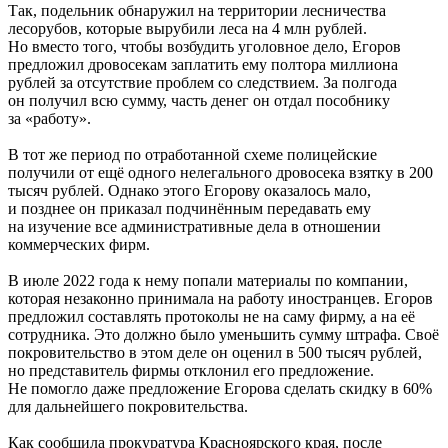
Так, подельник обнаружил на территории лесничества
лесорубов, которые вырубили леса на 4 млн рублей.
Но вместо того, чтобы возбудить уголовное дело, Егоров
предложил дровосекам заплатить ему полтора миллиона
рублей за отсутствие проблем со следствием. За полгода
он получил всю сумму, часть денег он отдал пособнику
за «работу».
В тот же период по отработанной схеме полицейские
получили от ещё одного нелегального дровосека взятку в 200
тысяч рублей. Однако этого Егорову оказалось мало,
и позднее он приказал подчинённым передавать ему
на изучение все административные дела в отношении
коммерческих фирм.
В июле 2022 года к нему попали материалы по компании,
которая незаконно принимала на работу иностранцев. Егоров
предложил составлять протоколы не на саму фирму, а на её
сотрудника. Это должно было уменьшить сумму штрафа. Своё
покровительство в этом деле он оценил в 500 тысяч рублей,
но представитель фирмы отклонил его предложение.
Не помогло даже предложение Егорова сделать скидку в 60%
для дальнейшего покровительства.
Как сообщила прокуратура Красноярского края, после