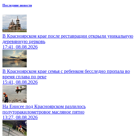
Последние новости
В Красноярском крае после реставрации открыли уникальную
деревянную церковь
17:41, 08.08.2026
В Красноярском крае семья с ребенком бесследно пропала во
время сплава по реке
15:41, 08.08.2026
На Енисее под Красноярском разлилось
полуторакилометровое масляное пятно
13:27, 08.08.2026