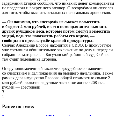
задержания Егоров сообщил, что никаких денег коммерсантам
не предлагал и вокруг него заговор. С лесорубами он связался
для того, чтобы выявить остальных нелегальных дровосеков.
— Он понимал, что «лесоруб» не сможет возместить
в бюджет 4 млн рублей, и с его помощью хотел выявить
других рубщиков леса, которые потом смогут возместить
ущерб, ведь это показатель работы его отдела, —
сообщили в пресс-службе краевой прокуратуры.
Сейчас Александр Егоров находится в СИЗО. В прокуратуре
уже составили обвинительное заключение по делу и передали
собранные материалы в Богучанский районный суд. Сейчас
там судят подельника Егорова.
Оперуполномоченный заключил досудебное соглашение
со следствием и дал показания на бывшего начальника. Также
рамках дела имущество Егорова общей стоимостью свыше 2
млн рублей, включая наручные часы стоимостью 268 тыс.
рублей — арестовали.
3
1
Ранее по теме: