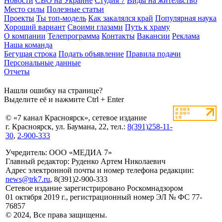
Новости
СВО на Украине
Студия 7
Виды на жительство
Место силы
Полезные статьи
Проекты
Ты топ-модель
Как закалялся край
Популярная наука
Хороший вариант
Своими глазами
Путь к храму
О компании
Телепрограмма
Контакты
Вакансии
Реклама
Наша команда
Бегущая строка
Подать объявление
Правила подачи
Персональные данные
Отчеты
Нашли ошибку на странице?
Выделите её и нажмите Ctrl + Enter
© «7 канал Красноярск», сетевое издание
г. Красноярск, ул. Баумана, 22, тел.:
8(391)258-11-
30
,
2-900-333
Учредитель: ООО «МЕДИА 7»
Главный редактор: Руденко Артем Николаевич
Адрес электронной почты и номер телефона редакции:
news@trk7.ru
, 8(391)2-900-333
Сетевое издание зарегистрировано Роскомнадзором
01 октября 2019 г., регистрационный номер ЭЛ № ФС 77-
76857
© 2024, Все права защищены.