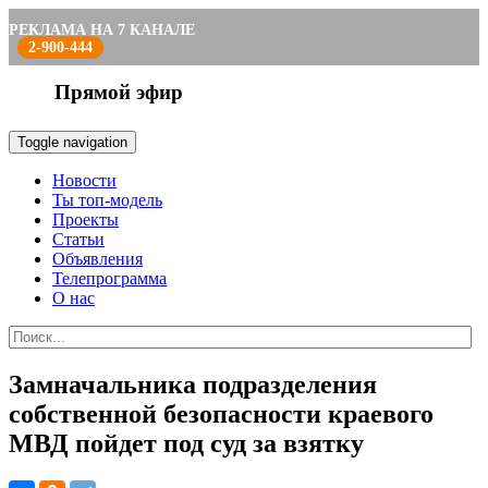
РЕКЛАМА НА 7 КАНАЛЕ
2-900-444
Прямой эфир
Toggle navigation
Новости
Ты топ-модель
Проекты
Статьи
Объявления
Телепрограмма
О нас
Замначальника подразделения
собственной безопасности краевого
МВД пойдет под суд за взятку