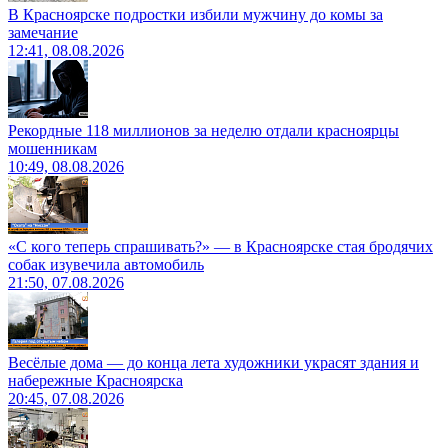
В Красноярске подростки избили мужчину до комы за
замечание
12:41, 08.08.2026
Рекордные 118 миллионов за неделю отдали красноярцы
мошенникам
10:49, 08.08.2026
«С кого теперь спрашивать?» — в Красноярске стая бродячих
собак изувечила автомобиль
21:50, 07.08.2026
Весёлые дома — до конца лета художники украсят здания и
набережные Красноярска
20:45, 07.08.2026