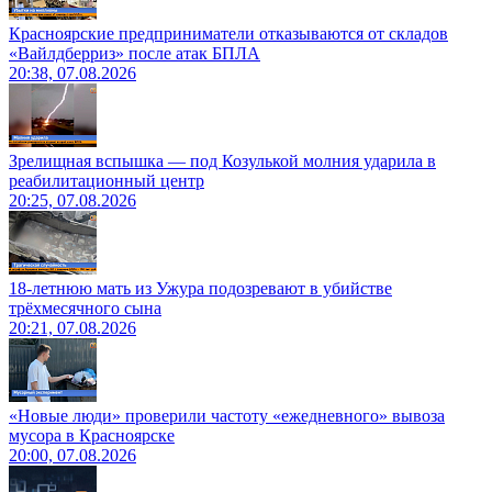
Красноярские предприниматели отказываются от складов
«Вайлдберриз» после атак БПЛА
20:38, 07.08.2026
Зрелищная вспышка — под Козулькой молния ударила в
реабилитационный центр
20:25, 07.08.2026
18-летнюю мать из Ужура подозревают в убийстве
трёхмесячного сына
20:21, 07.08.2026
«Новые люди» проверили частоту «ежедневного» вывоза
мусора в Красноярске
20:00, 07.08.2026