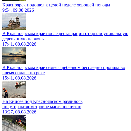
Красноярск подошел к целой неделе хорошей погоды
9:54, 09.08.2026
В Красноярском крае после реставрации открыли уникальную
деревянную церковь
17:41, 08.08.2026
В Красноярском крае семья с ребенком бесследно пропала во
время сплава по реке
15:41, 08.08.2026
На Енисее под Красноярском разлилось
полуторакилометровое масляное пятно
13:27, 08.08.2026