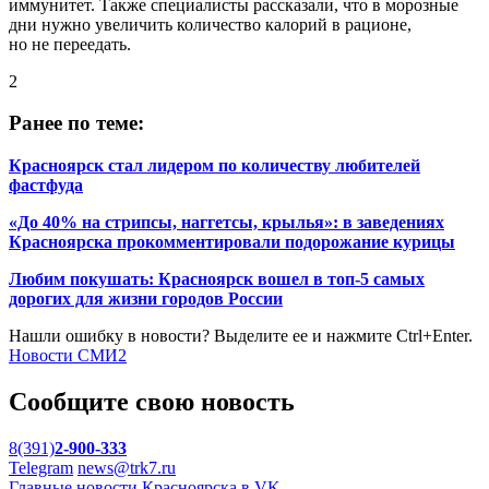
иммунитет. Также специалисты рассказали, что в морозные
дни нужно увеличить количество калорий в рационе,
но не переедать.
2
Ранее по теме:
Красноярск стал лидером по количеству любителей
фастфуда
«До 40% на стрипсы, наггетсы, крылья»: в заведениях
Красноярска прокомментировали подорожание курицы
Любим покушать: Красноярск вошел в топ-5 самых
дорогих для жизни городов России
Нашли ошибку в новости? Выделите ее и нажмите Ctrl+Enter.
Новости СМИ2
Сообщите свою новость
8(391)
2-900-333
Telegram
news@trk7.ru
Главные новости Красноярска в VK