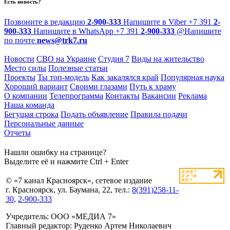
Есть новость?
Позвоните в редакцию
2-900-333
Напишите в Viber
+7 391
2-
900-333
Напишите в WhatsApp
+7 391
2-900-333
@
Напишите
по почте
news@trk7.ru
Новости
СВО на Украине
Студия 7
Виды на жительство
Место силы
Полезные статьи
Проекты
Ты топ-модель
Как закалялся край
Популярная наука
Хороший вариант
Своими глазами
Путь к храму
О компании
Телепрограмма
Контакты
Вакансии
Реклама
Наша команда
Бегущая строка
Подать объявление
Правила подачи
Персональные данные
Отчеты
Нашли ошибку на странице?
Выделите её и нажмите Ctrl + Enter
© «7 канал Красноярск», сетевое издание
г. Красноярск, ул. Баумана, 22, тел.:
8(391)258-11-
30
,
2-900-333
Учредитель: ООО «МЕДИА 7»
Главный редактор: Руденко Артем Николаевич