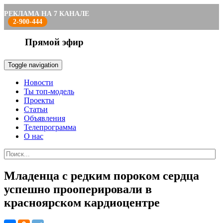
РЕКЛАМА НА 7 КАНАЛЕ
2-900-444
Прямой эфир
Toggle navigation
Новости
Ты топ-модель
Проекты
Статьи
Объявления
Телепрограмма
О нас
Младенца с редким пороком сердца
успешно прооперировали в
красноярском кардиоцентре