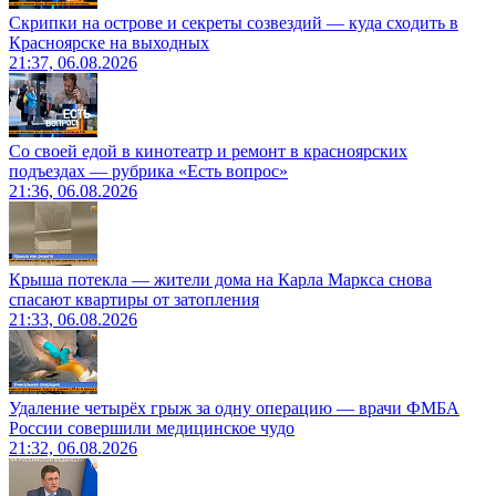
Скрипки на острове и секреты созвездий — куда сходить в
Красноярске на выходных
21:37, 06.08.2026
Со своей едой в кинотеатр и ремонт в красноярских
подъездах — рубрика «Есть вопрос»
21:36, 06.08.2026
Крыша потекла — жители дома на Карла Маркса снова
спасают квартиры от затопления
21:33, 06.08.2026
Удаление четырёх грыж за одну операцию — врачи ФМБА
России совершили медицинское чудо
21:32, 06.08.2026