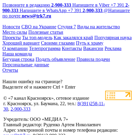
Позвоните в редакцию
2-900-333
Напишите в Viber
+7 391
2-
900-333
Напишите в WhatsApp
+7 391
2-900-333
@
Напишите
по почте
news@trk7.ru
Новости
СВО на Украине
Студия 7
Виды на жительство
Место силы
Полезные статьи
Проекты
Ты топ-модель
Как закалялся край
Популярная наука
Хороший вариант
Своими глазами
Путь к храму
О компании
Телепрограмма
Контакты
Вакансии
Реклама
Наша команда
Бегущая строка
Подать объявление
Правила подачи
Персональные данные
Отчеты
Нашли ошибку на странице?
Выделите её и нажмите Ctrl + Enter
© «7 канал Красноярск», сетевое издание
г. Красноярск, ул. Баумана, 22, тел.:
8(391)258-11-
30
,
2-900-333
Учредитель: ООО «МЕДИА 7»
Главный редактор: Руденко Артем Николаевич
Адрес электронной почты и номер телефона редакции: