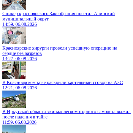
Спикер красноярского Заксобрания посетил Ачинский
муниципальный округ
14:59, 06.08.2026
Красноярские хирурги провели успешную операцию на
сердце без разрезов
13:27, 06.08.2026
В Красноярском крае раскрыли картельный сговор на АЗС
12:21, 06.08.2026
В Иркутской области экипаж легкомоторного самолета выжил
после падения в тайге
11:59, 06.08.2026