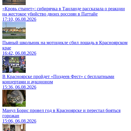
«Кровь стынет»: сибирячка в Таиланде рассказала о реакции
на жестокое убийство двоих россиян в Паттайе
17:10, 06.08.2026
Пьяный школьник на мотоцикле сбил лошадь в Красноярском
крае
16:42, 06.08.2026
В Красноярске пройдет «Поздеев Фест» с бесплатными
концертами и аукционом
15:36, 06.08.2026
Манул Борис провел год в Красноярске и перестал бояться
горожан
15:06, 06.08.2026