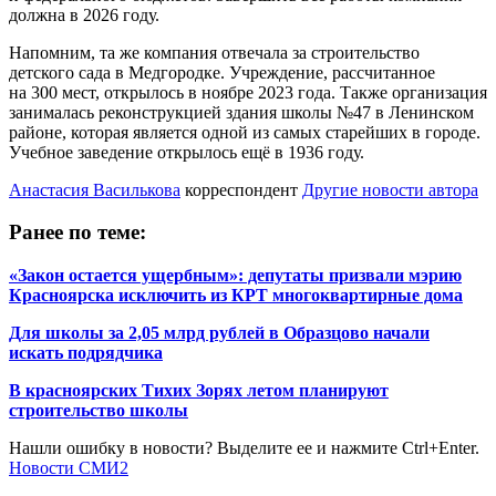
должна в 2026 году.
Напомним, та же компания отвечала за строительство
детского сада в Медгородке. Учреждение, рассчитанное
на 300 мест, открылось в ноябре 2023 года. Также организация
занималась реконструкцией здания школы №47 в Ленинском
районе, которая является одной из самых старейших в городе.
Учебное заведение открылось ещё в 1936 году.
Анастасия Василькова
корреспондент
Другие новости автора
Ранее по теме:
«Закон остается ущербным»: депутаты призвали мэрию
Красноярска исключить из КРТ многоквартирные дома
Для школы за 2,05 млрд рублей в Образцово начали
искать подрядчика
В красноярских Тихих Зорях летом планируют
строительство школы
Нашли ошибку в новости? Выделите ее и нажмите Ctrl+Enter.
Новости СМИ2