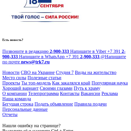
Есть новость?
Позвоните в редакцию
2-900-333
Напишите в Viber
+7 391
2-
900-333
Напишите в WhatsApp
+7 391
2-900-333
@
Напишите
по почте
news@trk7.ru
Новости
СВО на Украине
Студия 7
Виды на жительство
Место силы
Полезные статьи
Проекты
Ты топ-модель
Как закалялся край
Популярная наука
Хороший вариант
Своими глазами
Путь к храму
О компании
Телепрограмма
Контакты
Вакансии
Реклама
Наша команда
Бегущая строка
Подать объявление
Правила подачи
Персональные данные
Отчеты
Нашли ошибку на странице?
Выделите её и нажмите Ctrl + Enter