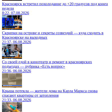
Красноярск встретил похолодание до +20 градусов под конец
недели
8:22, 07.08.2026
Скрипки на острове и секреты созвездий — куда сходить в
Красноярске на выходных
21:37, 06.08.2026
Со своей едой в кинотеатр и ремонт в красноярских
подъездах — рубрика «Есть вопрос»
21:36, 06.08.2026
Крыша потекла — жители дома на Карла Маркса снова
спасают квартиры от затопления
21:33, 06.08.2026