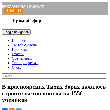
РЕКЛАМА НА 7 КАНАЛЕ
2-900-444
Прямой эфир
Toggle navigation
Новости
Ты топ-модель
Проекты
Статьи
Объявления
Телепрограмма
О нас
В красноярских Тихих Зорях началось
строительство школы на 1550
учеников