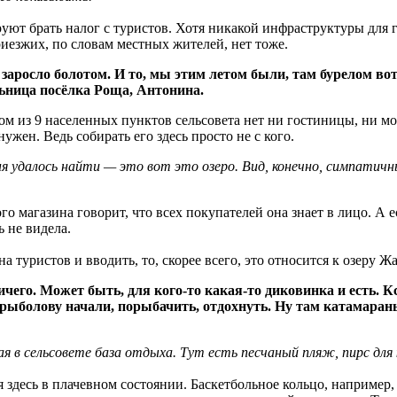
руют брать налог с туристов. Хотя никакой инфраструктуры для 
иезжих, по словам местных жителей, нет тоже.
е заросло болотом. И то, мы этим летом были, там бурелом в
льница посёлка Роща, Антонина.
ном из 9 населенных пунктов сельсовета нет ни гостиницы, ни м
ужен. Ведь собирать его здесь просто не с кого.
я удалось найти — это вот это озеро. Вид, конечно, симпатич
о магазина говорит, что всех покупателей она знает в лицо. А е
ь не видела.
а туристов и вводить, то, скорее всего, это относится к озеру Ж
ничего. Может быть, для кого-то какая-то диковинка и есть. К
м рыболову начали, порыбачить, отдохнуть. Ну там катамар
 в сельсовете база отдыха. Тут есть песчаный пляж, пирс для к
я здесь в плачевном состоянии. Баскетбольное кольцо, например,