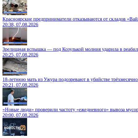
Красноярские предприниматели отказываются от складов «Ва
20:38, 07.08.2026
Зрелищная вспышка — под Козулькой молния ударила в реаби
20:25, 07.08.2026
18-летнюю мать из Ужура подозревают в убийстве трёхмесячно
20:21, 07.08.2026
«Новые люди» проверили частоту «ежедневного» вывоза мусор
20:00, 07.08.2026