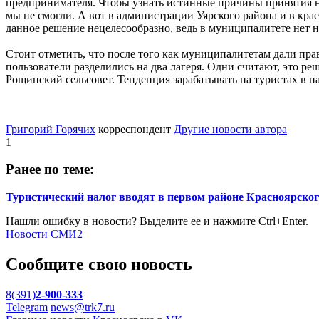
предпринимателя. Чтобы узнать истинные причины принятия ново
мы не смогли. А вот в администрации Уярского района и в крае
данное решение нецелесообразно, ведь в муниципалитете нет н
Стоит отметить, что после того как муниципалитетам дали пра
пользователи разделились на два лагеря. Одни считают, это ре
Рощинский сельсовет. Тенденция зарабатывать на туристах в н
Григорий Горячих
корреспондент
Другие новости автора
1
Ранее по теме:
Туристический налог вводят в первом районе Красноярског
Нашли ошибку в новости? Выделите ее и нажмите Ctrl+Enter.
Новости СМИ2
Сообщите свою новость
8(391)
2-900-333
Telegram
news@trk7.ru