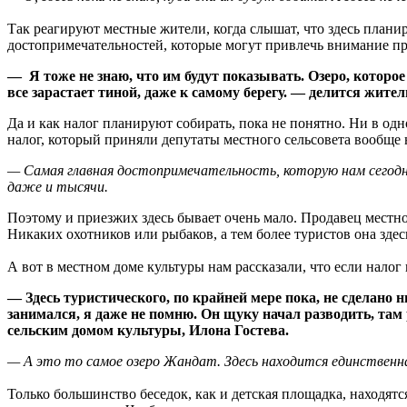
Так реагируют местные жители, когда слышат, что здесь плани
достопримечательностей, которые могут привлечь внимание пр
— Я тоже не знаю, что им будут показывать. Озеро, которо
все зарастает тиной, даже к самому берегу. — делится жите
Да и как налог планируют собирать, пока не понятно. Ни в од
налог, который приняли депутаты местного сельсовета вообще н
— Самая главная достопримечательность, которую нам сегодн
даже и тысячи.
Поэтому и приезжих здесь бывает очень мало. Продавец местног
Никаких охотников или рыбаков, а тем более туристов она здес
А вот в местном доме культуры нам рассказали, что если налог н
— Здесь туристического, по крайней мере пока, не сделано 
занимался, я даже не помню. Он щуку начал разводить, та
сельским домом культуры, Илона Гостева.
— А это то самое озеро Жандат. Здесь находится единственная
Только большинство беседок, как и детская площадка, находятс