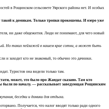
гостей в Рощинском сельсовете Уярского района нет. И особых
от такой к домикам. Только тропки прокошены. И озеро уже
отеля, ни даже общежития. Люди не понимают, для чего новый
ный. Но таких пейзажей в нашем крае сотни, а может быть
сли и заходит кто не знакомый, то обычно это дачники.
андат. Туристов она видели только там.
стати, может, это было про Жандат сказано. Там кто
аны были по началу. — рассказывает заведующая Рощинским
упания, беседки и домики для отдыха.
 оторвано. Получается, что налог вводят только ради одного