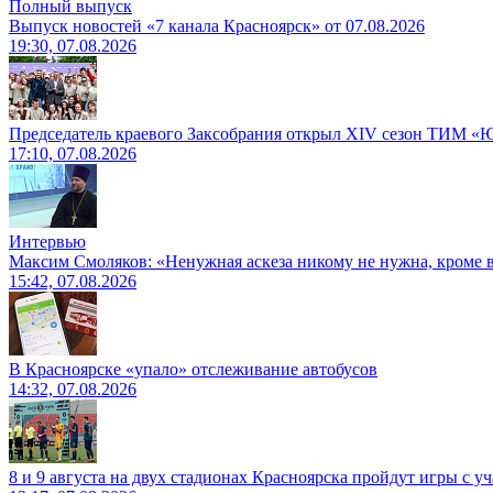
Полный выпуск
Выпуск новостей «7 канала Красноярск» от 07.08.2026
19:30, 07.08.2026
Председатель краевого Заксобрания открыл XIV сезон ТИМ «
17:10, 07.08.2026
Интервью
Максим Смоляков: «Ненужная аскеза никому не нужна, кроме
15:42, 07.08.2026
В Красноярске «упало» отслеживание автобусов
14:32, 07.08.2026
8 и 9 августа на двух стадионах Красноярска пройдут игры с 