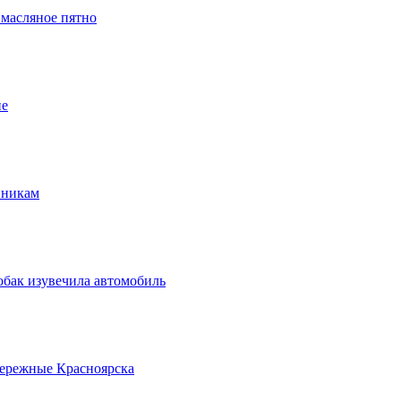
 масляное пятно
ие
нникам
обак изувечила автомобиль
бережные Красноярска