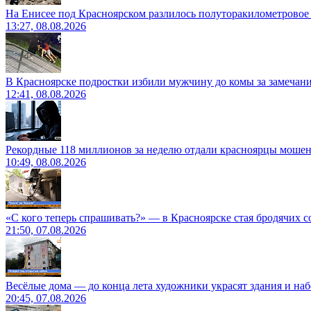
На Енисее под Красноярском разлилось полуторакилометровое
13:27, 08.08.2026
В Красноярске подростки избили мужчину до комы за замечан
12:41, 08.08.2026
Рекордные 118 миллионов за неделю отдали красноярцы моше
10:49, 08.08.2026
«С кого теперь спрашивать?» — в Красноярске стая бродячих с
21:50, 07.08.2026
Весёлые дома — до конца лета художники украсят здания и на
20:45, 07.08.2026