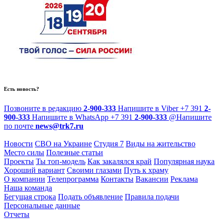
Есть новость?
Позвоните в редакцию
2-900-333
Напишите в Viber
+7 391
2-
900-333
Напишите в WhatsApp
+7 391
2-900-333
@
Напишите
по почте
news@trk7.ru
Новости
СВО на Украине
Студия 7
Виды на жительство
Место силы
Полезные статьи
Проекты
Ты топ-модель
Как закалялся край
Популярная наука
Хороший вариант
Своими глазами
Путь к храму
О компании
Телепрограмма
Контакты
Вакансии
Реклама
Наша команда
Бегущая строка
Подать объявление
Правила подачи
Персональные данные
Отчеты