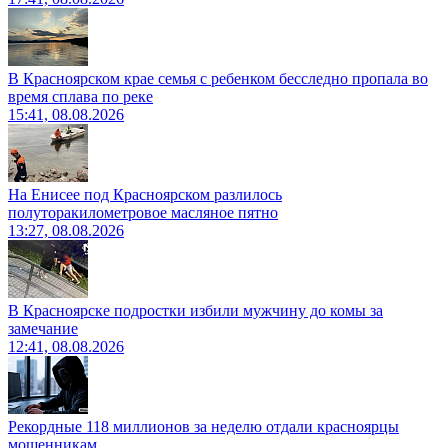
В Красноярском крае семья с ребенком бесследно пропала во
время сплава по реке
15:41, 08.08.2026
На Енисее под Красноярском разлилось
полуторакилометровое масляное пятно
13:27, 08.08.2026
В Красноярске подростки избили мужчину до комы за
замечание
12:41, 08.08.2026
Рекордные 118 миллионов за неделю отдали красноярцы
мошенникам