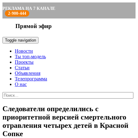
РЕКЛАМА НА 7 КАНАЛЕ
2-900-444
Прямой эфир
Toggle navigation
Новости
Ты топ-модель
Проекты
Статьи
Объявления
Телепрограмма
О нас
Следователи определились с
приоритетной версией смертельного
отравления четырех детей в Красной
Сопке