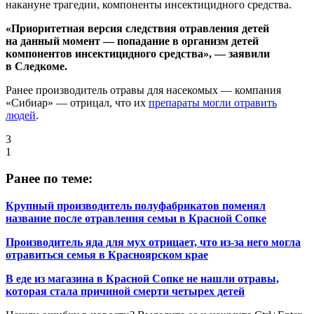
накануне трагедии, компоненты инсектицидного средства.
«Приоритетная версия следствия отравления детей
на данный момент — попадание в организм детей
компонентов инсектицидного средства», — заявили
в Следкоме.
Ранее производитель отравы для насекомых — компания
«Сибиар» — отрицал, что их
препараты могли отравить
людей
.
3
1
Ранее по теме:
Крупный производитель полуфабрикатов поменял
название после отравления семьи в Красной Сопке
Производитель яда для мух отрицает, что из-за него могла
отравиться семья в Красноярском крае
В еде из магазина в Красной Сопке не нашли отравы,
которая стала причиной смерти четырех детей