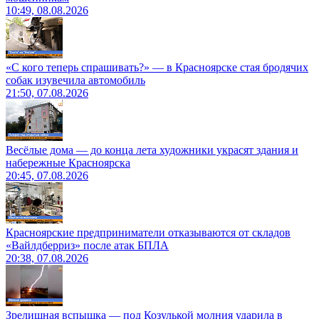
10:49, 08.08.2026
«С кого теперь спрашивать?» — в Красноярске стая бродячих
собак изувечила автомобиль
21:50, 07.08.2026
Весёлые дома — до конца лета художники украсят здания и
набережные Красноярска
20:45, 07.08.2026
Красноярские предприниматели отказываются от складов
«Вайлдберриз» после атак БПЛА
20:38, 07.08.2026
Зрелищная вспышка — под Козулькой молния ударила в