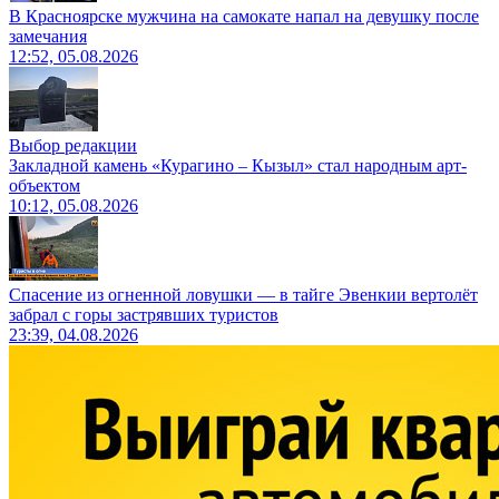
В Красноярске мужчина на самокате напал на девушку после
замечания
12:52, 05.08.2026
Выбор редакции
Закладной камень «Курагино – Кызыл» стал народным арт-
объектом
10:12, 05.08.2026
Спасение из огненной ловушки — в тайге Эвенкии вертолёт
забрал с горы застрявших туристов
23:39, 04.08.2026