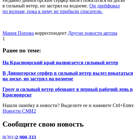
Недавно дивногорский серфер вылез покататься на доске
в сильный ветер, но застрял на водоеме.
Он дрейфовал
по волнам, пока к нему не прибыли спасатели.
Мария Попова
корреспондент
Другие новости автора
1
Ранее по теме:
На Красноярский край надвигается сильный ветер
В Дивногорске серфер в сильный ветер вылез покататься
на доске, но застрял на водоеме
Грозу и сильный ветер обещают в первый рабочий день в
Красноярске
Нашли ошибку в новости? Выделите ее и нажмите Ctrl+Enter.
Новости СМИ2
Сообщите свою новость
8(391)
2-900-333