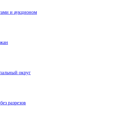
тами и аукционом
ожан
пальный округ
без разрезов