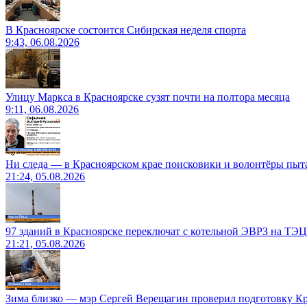
В Красноярске состоится Сибирская неделя спорта
9:43, 06.08.2026
Улицу Маркса в Красноярске сузят почти на полтора месяца
9:11, 06.08.2026
Ни следа — в Красноярском крае поисковики и волонтёры пыт
21:24, 05.08.2026
97 зданий в Красноярске переключат с котельной ЭВРЗ на ТЭЦ
21:21, 05.08.2026
Зима близко — мэр Сергей Верещагин проверил подготовку Кр