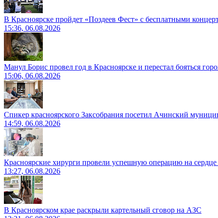
В Красноярске пройдет «Поздеев Фест» с бесплатными концер
15:36, 06.08.2026
Манул Борис провел год в Красноярске и перестал бояться гор
15:06, 06.08.2026
Спикер красноярского Заксобрания посетил Ачинский муници
14:59, 06.08.2026
Красноярские хирурги провели успешную операцию на сердце 
13:27, 06.08.2026
В Красноярском крае раскрыли картельный сговор на АЗС