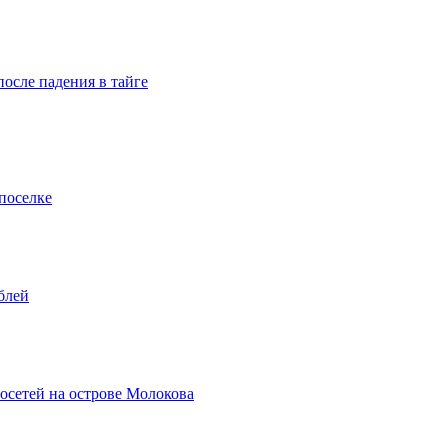
осле падения в тайге
поселке
блей
осетей на острове Молокова