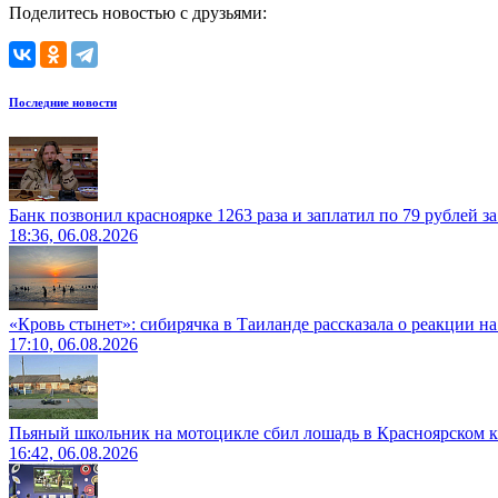
Поделитесь новостью с друзьями:
Последние новости
Банк позвонил красноярке 1263 раза и заплатил по 79 рублей з
18:36, 06.08.2026
«Кровь стынет»: сибирячка в Таиланде рассказала о реакции н
17:10, 06.08.2026
Пьяный школьник на мотоцикле сбил лошадь в Красноярском к
16:42, 06.08.2026