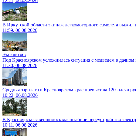
12:21, 06.08.2026
В Иркутской области экипаж легкомоторного самолета выжил п
11:59, 06.08.2026
Эксклюзив
Под Красноярском усложнилась ситуация с медведем в дачном 
11:30, 06.08.2026
Средняя зарплата в Красноярском крае превысила 120 тысяч ру
10:22, 06.08.2026
В Красноярске завершилось масштабное переустройство электр
10:11, 06.08.2026