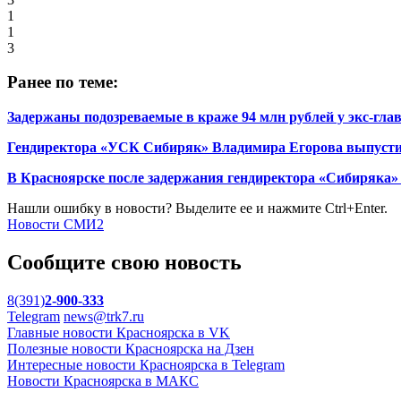
1
1
3
Ранее по теме:
Задержаны подозреваемые в краже 94 млн рублей у экс-гл
Гендиректора «УСК Сибиряк» Владимира Егорова выпусти
В Красноярске после задержания гендиректора «Сибиряка
Нашли ошибку в новости? Выделите ее и нажмите Ctrl+Enter.
Новости СМИ2
Сообщите свою новость
8(391)
2-900-333
Telegram
news@trk7.ru
Главные новости Красноярска в VK
Полезные новости Красноярска на Дзен
Интересные новости Красноярска в Telegram
Новости Красноярска в МАКС