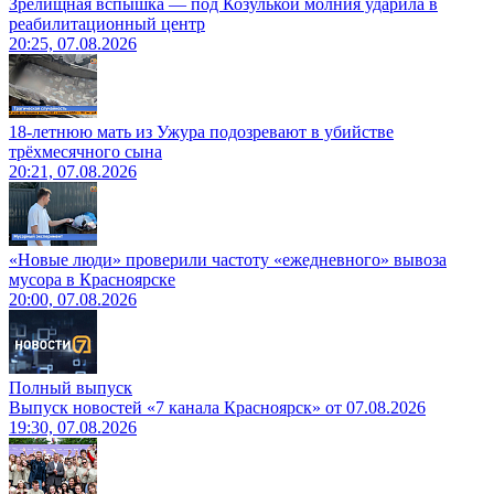
Зрелищная вспышка — под Козулькой молния ударила в
реабилитационный центр
20:25, 07.08.2026
18-летнюю мать из Ужура подозревают в убийстве
трёхмесячного сына
20:21, 07.08.2026
«Новые люди» проверили частоту «ежедневного» вывоза
мусора в Красноярске
20:00, 07.08.2026
Полный выпуск
Выпуск новостей «7 канала Красноярск» от 07.08.2026
19:30, 07.08.2026