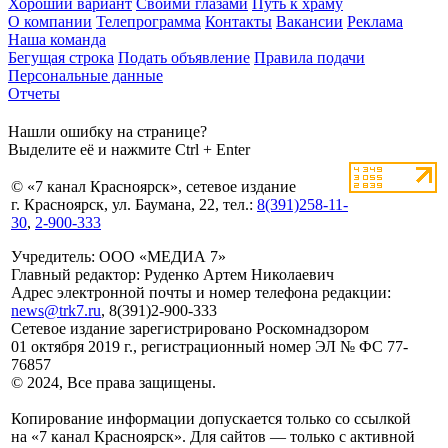
Хороший вариант
Своими глазами
Путь к храму
О компании
Телепрограмма
Контакты
Вакансии
Реклама
Наша команда
Бегущая строка
Подать объявление
Правила подачи
Персональные данные
Отчеты
Нашли ошибку на странице?
Выделите её и нажмите Ctrl + Enter
© «7 канал Красноярск», сетевое издание
г. Красноярск, ул. Баумана, 22, тел.:
8(391)258-11-
30
,
2-900-333
Учредитель: ООО «МЕДИА 7»
Главный редактор: Руденко Артем Николаевич
Адрес электронной почты и номер телефона редакции:
news@trk7.ru
, 8(391)2-900-333
Сетевое издание зарегистрировано Роскомнадзором
01 октября 2019 г., регистрационный номер ЭЛ № ФС 77-
76857
© 2024, Все права защищены.
Копирование информации допускается только со ссылкой
на «7 канал Красноярск». Для сайтов — только с активной