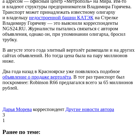
а адресом — офисный центр «Метрополь» на Мира. Им-то
и владеют структуры предпринимателя Владимира Горячева.
Транспорт может принадлежать известному олигарху
и владельцу
недостроенной башни КАТЭК
на Стрелке
Владимиру Горячеву — это выяснили корреспонденты
NGS24.RU. Журналисты пытались связаться с автором
объявления, однако он, при упоминании олигарха, бросил
трубку.
В августе этого года элитный вертолёт размещали и на других
сайтах объявлений. Но тогда цена была на пару миллионов
ниже.
Два года назад в Красноярске уже появлялось подобное
объявление о продаже вертолёта
. В тот раз транспорт был
поскромнее: Robinson R66 предлагался всего за 65 миллионов
рублей.
Дарья Морева
корреспондент
Другие новости автора
3
1
Ранее по теме: