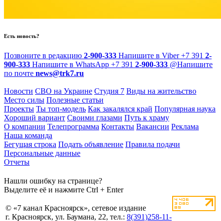
Есть новость?
Позвоните в редакцию
2-900-333
Напишите в Viber
+7 391
2-
900-333
Напишите в WhatsApp
+7 391
2-900-333
@
Напишите
по почте
news@trk7.ru
Новости
СВО на Украине
Студия 7
Виды на жительство
Место силы
Полезные статьи
Проекты
Ты топ-модель
Как закалялся край
Популярная наука
Хороший вариант
Своими глазами
Путь к храму
О компании
Телепрограмма
Контакты
Вакансии
Реклама
Наша команда
Бегущая строка
Подать объявление
Правила подачи
Персональные данные
Отчеты
Нашли ошибку на странице?
Выделите её и нажмите Ctrl + Enter
© «7 канал Красноярск», сетевое издание
г. Красноярск, ул. Баумана, 22, тел.:
8(391)258-11-