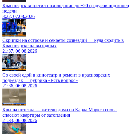
Красноярск встретил похолодание до +20 градусов под конец
недели
8:22, 07.08.2026
Скрипки на острове и секреты созвездий — куда сходить в
Красноярске на выходных
21:37, 06.08.2026
Со своей едой в кинотеатр и ремонт в красноярских
подъездах — рубрика «Есть вопрос»
21:36, 06.08.2026
Крыша потекла — жители дома на Карла Маркса снова
спасают квартиры от затопления
21:33, 06.08.2026