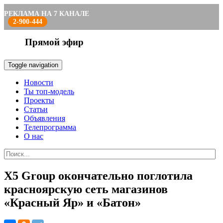
РЕКЛАМА НА 7 КАНАЛЕ
2-900-444
Прямой эфир
Toggle navigation
Новости
Ты топ-модель
Проекты
Статьи
Объявления
Телепрограмма
О нас
X5 Group окончательно поглотила
красноярскую сеть магазинов
«Красный Яр» и «Батон»