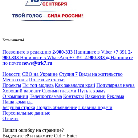
Есть новость?
Позвоните в редакцию
2-900-333
Напишите в Viber
+7 391
2-
900-333
Напишите в WhatsApp
+7 391
2-900-333
@
Напишите
по почте
news@trk7.ru
Новости
СВО на Украине
Студия 7
Виды на жительство
Место силы
Полезные статьи
Проекты
Ты топ-модель
Как закалялся край
Популярная наука
Хороший вариант
Своими глазами
Путь к храму
О компании
Телепрограмма
Контакты
Вакансии
Реклама
Наша команда
Бегущая строка
Подать объявление
Правила подачи
Персональные данные
Отчеты
Нашли ошибку на странице?
Выделите её и нажмите Ctrl + Enter