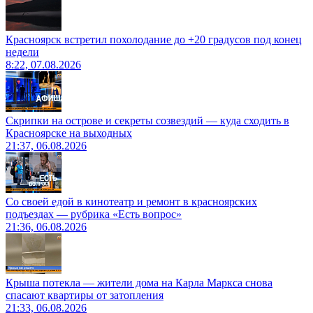
Красноярск встретил похолодание до +20 градусов под конец
недели
8:22, 07.08.2026
Скрипки на острове и секреты созвездий — куда сходить в
Красноярске на выходных
21:37, 06.08.2026
Со своей едой в кинотеатр и ремонт в красноярских
подъездах — рубрика «Есть вопрос»
21:36, 06.08.2026
Крыша потекла — жители дома на Карла Маркса снова
спасают квартиры от затопления
21:33, 06.08.2026