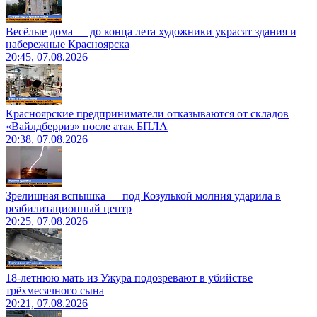
Весёлые дома — до конца лета художники украсят здания и
набережные Красноярска
20:45, 07.08.2026
Красноярские предприниматели отказываются от складов
«Вайлдберриз» после атак БПЛА
20:38, 07.08.2026
Зрелищная вспышка — под Козулькой молния ударила в
реабилитационный центр
20:25, 07.08.2026
18-летнюю мать из Ужура подозревают в убийстве
трёхмесячного сына
20:21, 07.08.2026