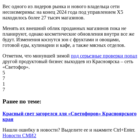
Вес одного из лидеров рынка и нового владельца сети
несоизмеримы: на конец 2024 года под управлением X5
находилось более 27 тысяч магазинов.
Менять их внешний облик проданных магазинов пока не
планируют, однако косметические обновления внутри все же
будут. Изменения коснутся зон с фруктами и овощами,
готовой еды, кулинарии и кафе, а также мясных отделов.
Отметим, что минувшей зимой
под серьезные проверки попал
другой продуктовый бизнес выходцев из Красноярска – сеть
«Светофор».
5
7
1
7
Ранее по теме:
Красный свет загорелся для «Светофоров» Красноярского
края
Нашли ошибку в новости? Выделите ее и нажмите Ctrl+Enter.
Новости СМИ2