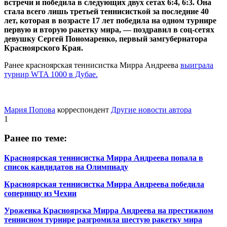
встречи и победила в следующих двух сетах 6:4, 6:3. Она
стала всего лишь третьей теннисисткой за последние 40
лет, которая в возрасте 17 лет победила на одном турнире
первую и вторую ракетку мира, — поздравил в соц-сетях
девушку Сергей Пономаренко, первый замгубернатора
Красноярского Края.
Ранее красноярская теннисистка Мирра Андреева
выиграла
турнир WTA 1000 в Дубае.
Мария Попова
корреспондент
Другие новости автора
1
Ранее по теме:
Красноярская теннисистка Мирра Андреева попала в
список кандидатов на Олимпиаду
Красноярская теннисистка Мирра Андреева победила
соперницу из Чехии
Уроженка Красноярска Мирра Андреева на престижном
теннисном турнире разгромила шестую ракетку мира