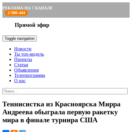
РЕКЛАМА НА 7 КАНАЛЕ
2-900-444
Прямой эфир
Toggle navigation
Новости
Ты топ-модель
Проекты
Статьи
Объявления
Телепрограмма
О нас
Теннисистка из Красноярска Мирра
Андреева обыграла первую ракетку
мира в финале турнира США