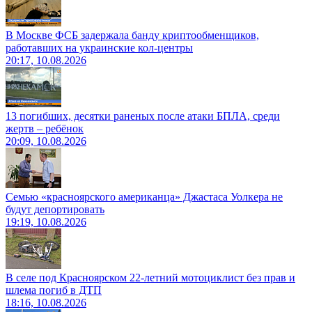
В Москве ФСБ задержала банду криптообменщиков,
работавших на украинские кол-центры
20:17, 10.08.2026
13 погибших, десятки раненых после атаки БПЛА, среди
жертв – ребёнок
20:09, 10.08.2026
Семью «красноярского американца» Джастаса Уолкера не
будут депортировать
19:19, 10.08.2026
В селе под Красноярском 22-летний мотоциклист без прав и
шлема погиб в ДТП
18:16, 10.08.2026