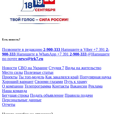
Есть новость?
Позвоните в редакцию
2-900-333
Напишите в Viber
+7 391
2-
900-333
Напишите в WhatsApp
+7 391
2-900-333
@
Напишите
по почте
news@trk7.ru
Новости
СВО на Украине
Студия 7
Виды на жительство
Место силы
Полезные статьи
Проекты
Ты топ-модель
Как закалялся край
Популярная наука
Хороший вариант
Своими глазами
Путь к храму
О компании
Телепрограмма
Контакты
Вакансии
Реклама
Наша команда
Бегущая строка
Подать объявление
Правила подачи
Персональные данные
Отчеты