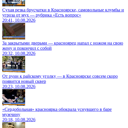
Сухая резка брусчатки в Красноярске, самовольные клумбы и
угроза от мух — рубрика «Есть вопрос»
20:41, 10.08.2026
За закрытыми дверьми — красноярец напал с ножом на свою
жену и покончил с собой
20:32, 10.08.2026
От руин к райскому уголку — в Красноярске совсем скоро
появится новый сквер
20:23, 10.08.2026
«Сердобольная» красноярка обокрала уснувшего в баре
мужчину
20:18, 10.08.2026