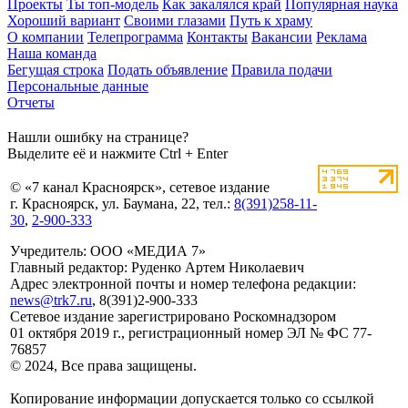
Проекты
Ты топ-модель
Как закалялся край
Популярная наука
Хороший вариант
Своими глазами
Путь к храму
О компании
Телепрограмма
Контакты
Вакансии
Реклама
Наша команда
Бегущая строка
Подать объявление
Правила подачи
Персональные данные
Отчеты
Нашли ошибку на странице?
Выделите её и нажмите Ctrl + Enter
© «7 канал Красноярск», сетевое издание
г. Красноярск, ул. Баумана, 22, тел.:
8(391)258-11-
30
,
2-900-333
Учредитель: ООО «МЕДИА 7»
Главный редактор: Руденко Артем Николаевич
Адрес электронной почты и номер телефона редакции:
news@trk7.ru
, 8(391)2-900-333
Сетевое издание зарегистрировано Роскомнадзором
01 октября 2019 г., регистрационный номер ЭЛ № ФС 77-
76857
© 2024, Все права защищены.
Копирование информации допускается только со ссылкой