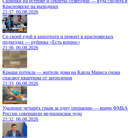
Скрипки на острове и секреты созвездий — куда сходить в
Красноярске на выходных
21:37, 06.08.2026
Со своей едой в кинотеатр и ремонт в красноярских
подъездах — рубрика «Есть вопрос»
21:36, 06.08.2026
Крыша потекла — жители дома на Карла Маркса снова
спасают квартиры от затопления
21:33, 06.08.2026
Удаление четырёх грыж за одну операцию — врачи ФМБА
России совершили медицинское чудо
21:32, 06.08.2026