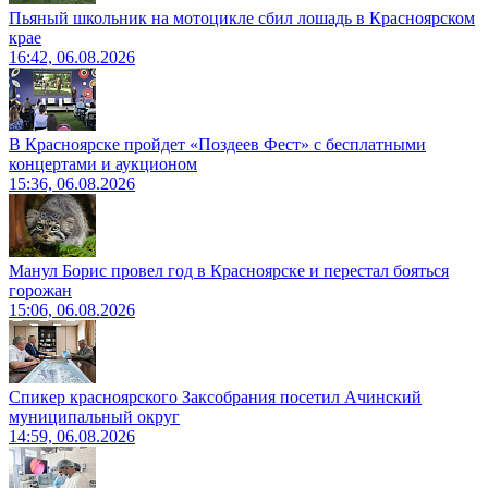
Пьяный школьник на мотоцикле сбил лошадь в Красноярском
крае
16:42, 06.08.2026
В Красноярске пройдет «Поздеев Фест» с бесплатными
концертами и аукционом
15:36, 06.08.2026
Манул Борис провел год в Красноярске и перестал бояться
горожан
15:06, 06.08.2026
Спикер красноярского Заксобрания посетил Ачинский
муниципальный округ
14:59, 06.08.2026