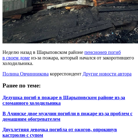
Неделю назад в Шарыповском районе
пенсионер погиб
в своем доме
из-за пожара, который начался от закоротившего
холодильника.
Полина Овчинникова
корреспондент
Другие новости автора
Ранее по теме:
Дедушка погиб в пожаре в Шарыповском районе из-за
сломанного холодильника
В Ачинске двое мужчин погибли в пожаре из-за проблем с
домашним обогревателем
Двухлетняя девочка погибла от ожогов, опрокинув
кастрюлю с супом