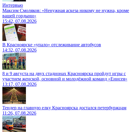
Интервью
Максим Смоляков: «Ненужная аскеза никому не нужна, кроме
вашей гордыни»
15:42, 07.08.2026
В Красноярске «упало» отслеживание автобусов
14:32, 07.08.2026
8 и 9 августа на двух стадионах Красноярска пройдут игры с
участием женской, основной и молодёжной команд «Енисея»
13:17, 07.08.2026
Тендер на главную елку Красноярска достался петербуржцам
11:26, 07.08.2026