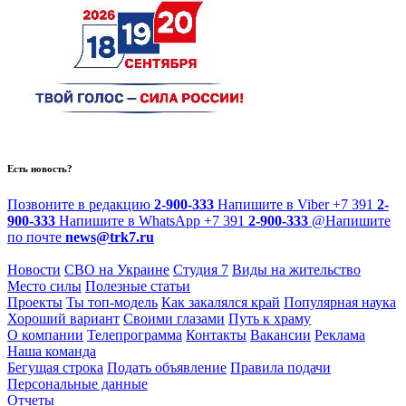
Есть новость?
Позвоните в редакцию
2-900-333
Напишите в Viber
+7 391
2-
900-333
Напишите в WhatsApp
+7 391
2-900-333
@
Напишите
по почте
news@trk7.ru
Новости
СВО на Украине
Студия 7
Виды на жительство
Место силы
Полезные статьи
Проекты
Ты топ-модель
Как закалялся край
Популярная наука
Хороший вариант
Своими глазами
Путь к храму
О компании
Телепрограмма
Контакты
Вакансии
Реклама
Наша команда
Бегущая строка
Подать объявление
Правила подачи
Персональные данные
Отчеты